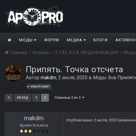
МОДЫ
ФОРУМ
МЕДИА
БЛОГИ
АКТИВНО
Главная
Форумы
S.T.A.L.K.E.R. МОДИФИКАЦИИ
Моды
Припять. Точка отсчета
Автор
makdm
,
2 июля, 2020
в
Моды Зов Припят
новый сюжет
Страница 2 из 2
1
2
НАЗАД
makdm
Опубликовано
2 июля, 2020
(изменен
Время Альянса