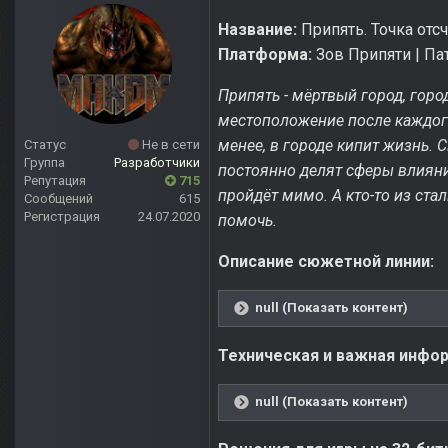
Название:
Припять. Точка отс
Платформа:
Зов Припяти | Патч
Припять - мёртвый город, гор
местоположение после каждого
менее, в городе кипит жизнь. 
Статус
Не в сети
Группа
Разработчики
постоянно делят сферы влияния
Репутация
715
пройдёт мимо. А кто-то из ста
Сообщений
615
Регистрация
24.07.2020
помочь.
Описание сюжетной линии:
null (Показать контент)
Техническая и важная инфо
null (Показать контент)