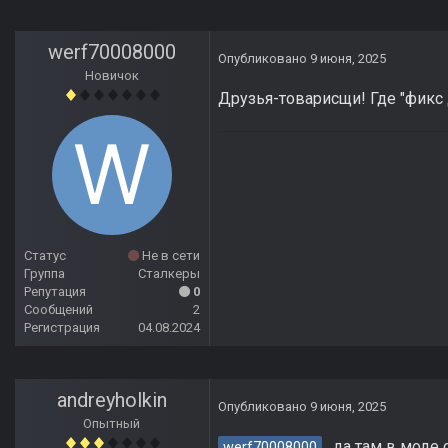
werf70008000
Опубликовано
9 июня, 2025
Новичок
Друзья-товарисщи! Где "фикс 
Статус
Не в сети
Группа
Сталкеры
Репутация
0
Сообщений
2
Регистрация
04.08.2024
andreyholkin
Опубликовано
9 июня, 2025
Опытный
, да там в моде 
werf70008000