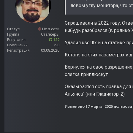
левом углу монитора, что э
Спрашивали в 2022 году. Отве
Статус
Не в сети
нибудь разобрался (в ролике 
Группа
Сталкеры
Репутация
129
Удалил user.ltx и на статике 
Сообщений
790
Регистрация
03.08.2020
Кстати, на этих параметрах и 
Вернулся на свое разрешение 
слегка приплюснут.
Оказывается есть правка для 
Альянса" (или Гладиатор-2)
Изменено
17 марта, 2025
пользова