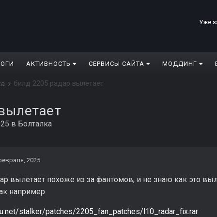
Уже з
ЛОГИ
АКТИВНОСТЬ
СЕРВИСЫ САЙТА
МОДДИНГ
билд 2205 радар вылетает
ка
 вылетает
025
в
Болталка
февраля, 2025
ар вылетает похоже из за фантомов, и не знаю как это выл
ак например
ru.net/stalker/patches/2205_fan_patches/l10_radar_fix.rar