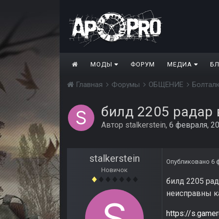
МОДЫ
ФОРУМ
МЕДИА
Б
Главная
Форумы
ОБЩЕНИЕ
Болтал
билд 2205 радар
Автор
stalkerstein
,
6 февраля, 2
stalkerstein
Опубликовано
6 
Новичок
билд 2205 рад
неисправны к
https://s.game