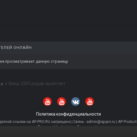
ТЕЛЕЙ ОНЛАЙН
 не просматривает данную страницу
билд 2205 радар вылетает
ка
Политика конфиденциальности
тной ссылки на AP-PRO.RU запрещено | Связь - admin@ap-pro.ru | AP Producti
Powered by Invision Community