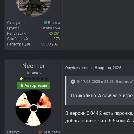
Статус
В сети
Группа
Сталкеры
Репутация
261
Сообщений
373
Регистрация
03.08.2021
Neonner
Опубликовано
18 апреля, 2025
Новичок
В 17.04.2025 в 21:51,
Gnomee1
Автор темы
Прикольно. А сейчас в игре
В версии 0.844.2 есть парочка
добавленные - что б были. А т
Статус
Не в сети