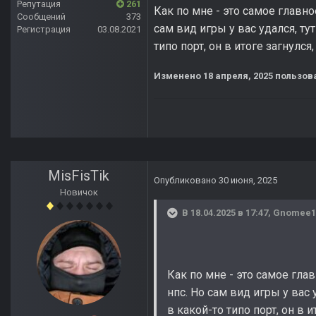
Репутация
261
Как по мне - это самое главн
Сообщений
373
сам вид игры у вас удался, ту
Регистрация
03.08.2021
типо порт, он в итоге загнулс
Изменено
18 апреля, 2025
пользов
MisFisTik
Опубликовано
30 июня, 2025
Новичок
В 18.04.2025 в 17:47,
Gnomee1
Как по мне - это самое гла
нпс. Но сам вид игры у вас
в какой-то типо порт, он в 