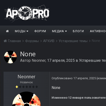
МОДЫ
ФОРУМ
МЕДИА
БЛОГИ
АКТИВНО
None
Главная
Форумы
АРХИВ
Устаревшие темы
None
Автор
Neonner
,
17 апреля, 2025
в
Устаревшие т
Neonner
Опубликовано
17 апреля, 2025
(изме
Новичок
None
Изменено
12 января
пользователе