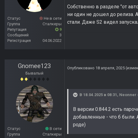
Собственно в разделе "от авт
ни один не дошел до релиза. А
Статус
Не в сети
стали. Даже S2 видел запускал
Группа
Сталкеры
Репутация
9
Сообщений
3
Регистрация
04.06.2022
Gnomee123
Опубликовано
18 апреля, 2025
(изме
Бывалый
В 18.04.2025 в 08:31,
Neonner
В версии 0.844.2 есть пароч
добавленные - что б были. 
роде)
Статус
В сети
Группа
Сталкеры