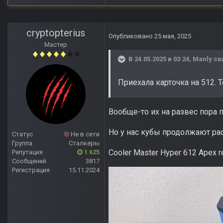
cryptopterius
Опубликовано
25 мая, 2025
Мастер
В 24.05.2025 в 03:24,
Manly
ск
Приехала карточка на 512. 
Вообще-то их на развес пора п
Но у нас кубы продолжают рас
Статус
Не в сети
Группа
Сталкеры
Cooler Master Hyper 612 Apex rev
Репутация
1 625
Сообщений
3817
Регистрация
15.11.2024