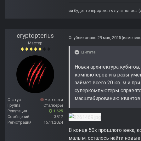
ии будет генерировать лучи поноса.
cryptopterius
Опубликовано
29 мая, 2025
(изменен
Мастер
Цитата
Новая архитектура кубитов
компьютеров и в разы умен
займет всего 20 кв. м и пр
суперкомпьютеры справятся
масштабированию квантовы
Статус
Не в сети
Группа
Сталкеры
Репутация
1 625
Сообщений
3817
Регистрация
15.11.2024
В конце 50х прошлого века, к
малым, осталось найти новые