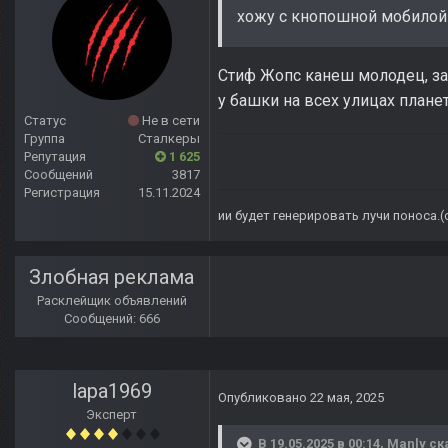
хожу с кнопошной мобилой
Стиф Жопс канеш молодец, за
у башки на всех улицах плане
Статус
Не в сети
Группа
Сталкеры
Репутация
1 625
Сообщений
3817
Регистрация
15.11.2024
ии будет генерировать лучи поноса.
Злобная реклама
Расклейщик объявлений
Сообщений: 666
lapa1969
Опубликовано
22 мая, 2025
Эксперт
В 19.05.2025 в 00:14,
Manly
ск