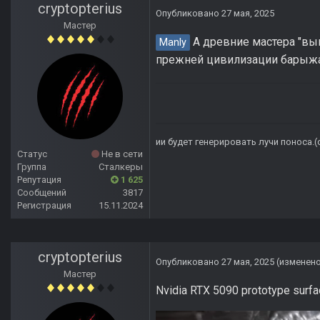
cryptopterius
Опубликовано
27 мая, 2025
Мастер
А древние мастера "вы
Manly
прежней цивилизации барыжат
ии будет генерировать лучи поноса.
Статус
Не в сети
Группа
Сталкеры
Репутация
1 625
Сообщений
3817
Регистрация
15.11.2024
cryptopterius
Опубликовано
27 мая, 2025
(изменен
Мастер
Nvidia RTX 5090 prototype surfa