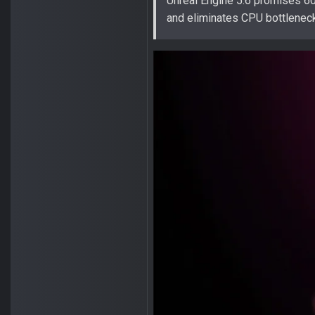
Unreal Engine 5.6 promises 6
and eliminates CPU bottlenec