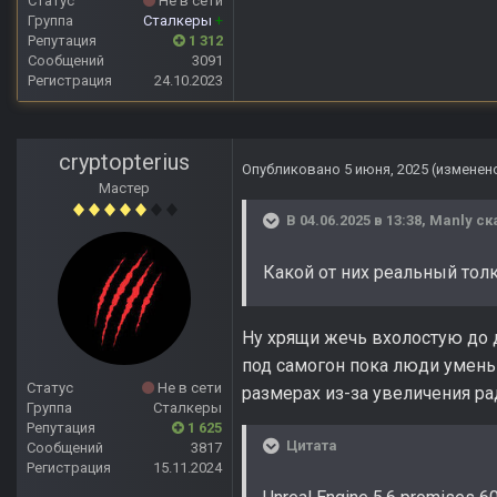
Статус
Не в сети
Группа
Сталкеры
+
Репутация
1 312
Сообщений
3091
Регистрация
24.10.2023
cryptopterius
Опубликовано
5 июня, 2025
(изменен
Мастер
В 04.06.2025 в 13:38,
Manly
ск
Какой от них реальный тол
Ну хрящи жечь вхолостую до 
под самогон пока люди умень
Статус
Не в сети
размерах из-за увеличения ра
Группа
Сталкеры
Репутация
1 625
Цитата
Сообщений
3817
Регистрация
15.11.2024