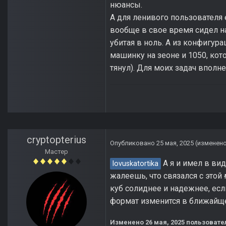
нюансы.
А для ленивого пользователя 
вообще в свое время сидел на
убитая в ноль. А из конфигура
машинку на зеоне и 1050, кот
тянул). Для моих задач вполне
cryptopterius
Опубликовано
25 мая, 2025
(изменен
Мастер
А я и имел в вид
lovuskatortika
жалеешь, что связался с этой
куб солиднее и надежнее, есл
формат изменится в ближайще
Изменено
26 мая, 2025
пользовател