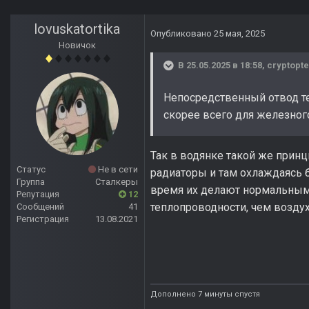
lovuskatortika
Опубликовано
25 мая, 2025
Новичок
В 25.05.2025 в 18:58,
cryptopte
Непосредственный отвод те
скорее всего для железног
Так в водянке такой же принц
Статус
Не в сети
радиаторы и там охлаждаясь б
Группа
Сталкеры
время их делают нормальными
Репутация
12
теплопроводности, чем воздух
Сообщений
41
Регистрация
13.08.2021
Дополнено 7 минуты спустя