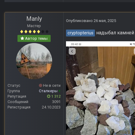
Manly
Опубликовано
26 мая, 2025
Мастер
надыбал камней к
cryptopterius
Автор темы
Статус
Не в сети
Группа
Сталкеры
+
Репутация
1 312
Сообщений
3091
Регистрация
24.10.2023