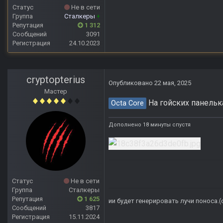
Статус
Не в сети
Группа
Сталкеры
+
Репутация
1 312
Сообщений
3091
Регистрация
24.10.2023
cryptopterius
Опубликовано
22 мая, 2025
Мастер
На гойских панельк
Octa Core
Дополнено 18 минуты спустя
Статус
Не в сети
Группа
Сталкеры
Репутация
1 625
ии будет генерировать лучи поноса.
Сообщений
3817
Регистрация
15.11.2024