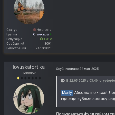
Статус
Не в сети
Группа
Сталкеры
+
Репутация
1 312
Сообщений
3091
Регистрация
24.10.2023
lovuskatortika
Опубликовано
24 мая, 2025
Новичок
В 22.05.2025 в 03:40,
cryptopte
Абсолютно - все! Лоп
Manly
где еще зубами антенну на
Пользоваться фулл сайзом си