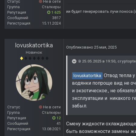
Статус
Не в сети
Группа
Сталкеры
ии будет генерировать лучи поноса.
Репутация
1 625
Сообщений
3817
Регистрация
15.11.2024
lovuskatortika
Опубликовано
25 мая, 2025
Новичок
В 25.05.2025 в 19:50,
cryptopte
Отвод тепла у 
lovuskatortika
водянки попроще вид не оч
и экзотическое., не обязат
эксплуатации и никакого г
забыл.
Статус
Не в сети
Группа
Сталкеры
Репутация
12
Смену жидкости охлаждающей 
Сообщений
41
Регистрация
13.08.2021
быть возможности замены жидк