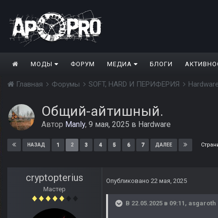
МОДЫ
ФОРУМ
МЕДИА
БЛОГИ
АКТИВНО
Главная
Форумы
SOFT, HARD И ПЕРИФЕРИЯ
Hardwar
Общий-айтишный.
Автор
Manly
,
9 мая, 2025
в
Hardware
Стран
1
2
3
4
5
6
7
НАЗАД
ДАЛЕЕ
cryptopterius
Опубликовано
22 мая, 2025
Мастер
В 22.05.2025 в 09:11,
asgaroth