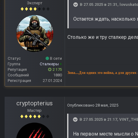
Эксперт
В 27.05.2025 в 21:31,
lovuskato
Остается ждать, насколько 
Столько же и тру сталкер дел
Статус
В сети
Группа
Сталкеры
+
Репутация
2 175
Зона....Для одних это война, а для других
Сообщений
1880
Регистрация
27.01.2024
cryptopterius
Опубликовано
28 мая, 2025
Мастер
В 27.05.2025 в 21:17,
VINT_TH
На первом месте мысли о Ne