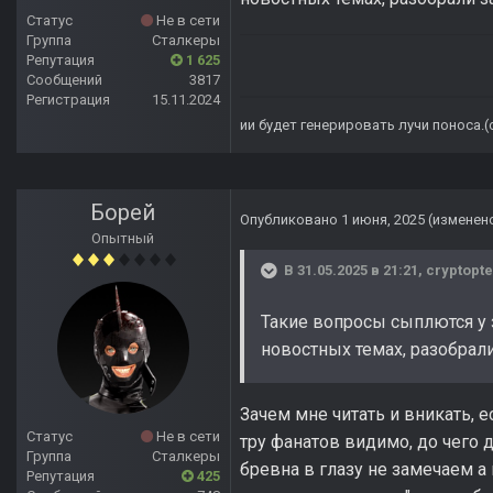
Статус
Не в сети
Группа
Сталкеры
Репутация
1 625
Сообщений
3817
Регистрация
15.11.2024
ии будет генерировать лучи поноса.
Борей
Опубликовано
1 июня, 2025
(изменен
Опытный
В 31.05.2025 в 21:21,
cryptopte
Такие вопросы сыплются у з
новостных темах, разобрали
Зачем мне читать и вникать, е
Статус
Не в сети
тру фанатов видимо, до чего д
Группа
Сталкеры
бревна в глазу не замечаем а
Репутация
425