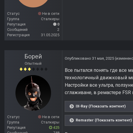
Статус
Не в сети
Группа
Сталкеры
Репутация
0
Сообщений
2
Регистрация
31.05.2025
Борей
Опубликовано
31 мая, 2025
(изменен
Опытный
Все пытался понять где все м
технологичный движковый мод 
Настройки все ультра, ползун
сглаживане, в ремастере FSR
IX-Ray (Показать контент)
Статус
Не в сети
Remaster (Показать контент)
Группа
Сталкеры
Репутация
425
Сообщений
748