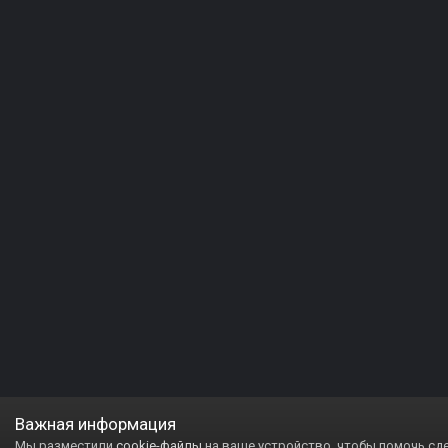
Важная информация
Мы разместили
cookie-файлы
на ваше устройство, чтобы помочь сд