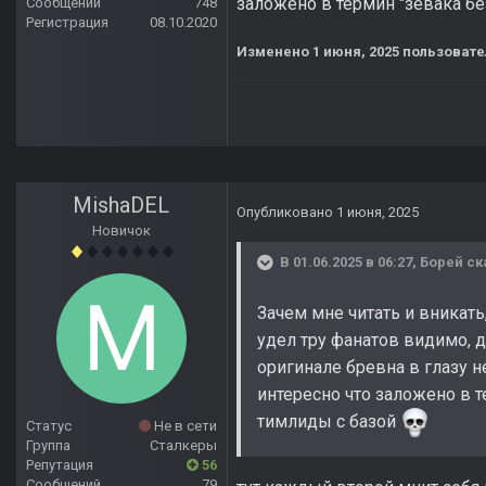
заложено в термин "зевака б
Сообщений
748
Регистрация
08.10.2020
Изменено
1 июня, 2025
пользовате
MishaDEL
Опубликовано
1 июня, 2025
Новичок
В 01.06.2025 в 06:27,
Борей
ск
Зачем мне читать и вникать
удел тру фанатов видимо, д
оригинале бревна в глазу 
интересно что заложено в 
тимлиды с базой
Статус
Не в сети
Группа
Сталкеры
Репутация
56
Сообщений
79