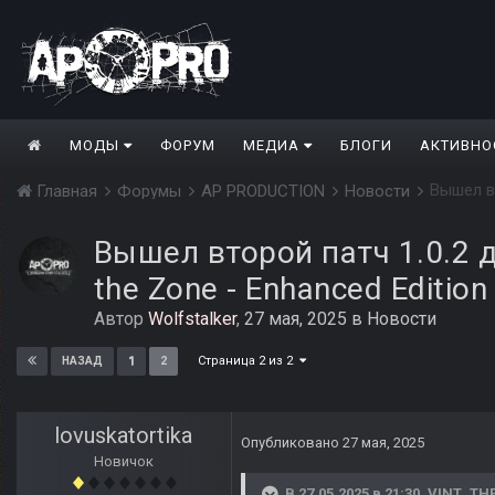
МОДЫ
ФОРУМ
МЕДИА
БЛОГИ
АКТИВНО
Главная
Форумы
AP PRODUCTION
Новости
Вышел второй патч 1.0.2 дл
the Zone - Enhanced Edition
Автор
Wolfstalker
,
27 мая, 2025
в
Новости
Страница 2 из 2
1
2
НАЗАД
lovuskatortika
Опубликовано
27 мая, 2025
Новичок
В 27.05.2025 в 21:30,
VINT_TH