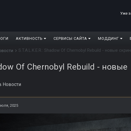
Уже з
ЛОГИ
АКТИВНОСТЬ
СЕРВИСЫ САЙТА
МОДДИНГ
S.T.A.L.K.E.R.: Shadow Of Chernobyl Rebuild - новые скр
овости
adow Of Chernobyl Rebuild - новые
в
Новости
июля, 2025