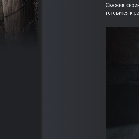
Свежие скринш
готовится к р