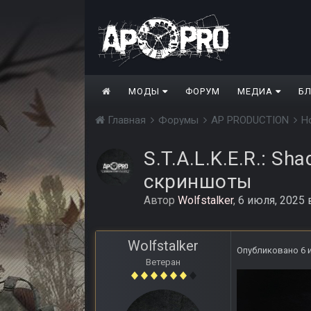
МОДЫ
ФОРУМ
МЕДИА
Б
Главная
Форумы
AP PRODUCTION
Н
S.T.A.L.K.E.R.: Sh
скриншоты
Автор
Wolfstalker
,
6 июля, 2025
Wolfstalker
Опубликовано
6 
Ветеран