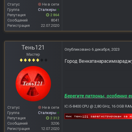
Статус
Не в сети
Группа
Сталкеры
+
Репутация
2 864
Сообщений
8041
Регистрация
22.07.2020
Тень121
Опубликовано
6 декабря, 2023
Мастер
Город Венкатанарасимхарадж
Берегите патроны, особенно е
IC i5-8400 CPU @ 2,80 GHz, 16 OGB RA
Статус
Не в сети
Группа
Сталкеры
+
Репутация
2 312
Сообщений
3206
Регистрация
12.07.2020