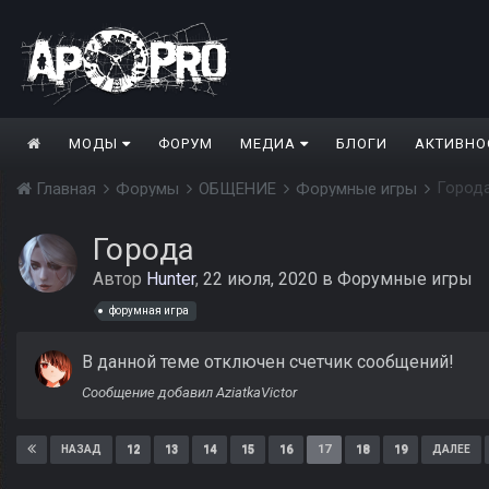
МОДЫ
ФОРУМ
МЕДИА
БЛОГИ
АКТИВНО
Город
Главная
Форумы
ОБЩЕНИЕ
Форумные игры
Города
Автор
Hunter
,
22 июля, 2020
в
Форумные игры
форумная игра
В данной теме отключен счетчик сообщений!
Сообщение добавил AziatkaVictor
12
13
14
15
16
17
18
19
НАЗАД
ДАЛЕЕ