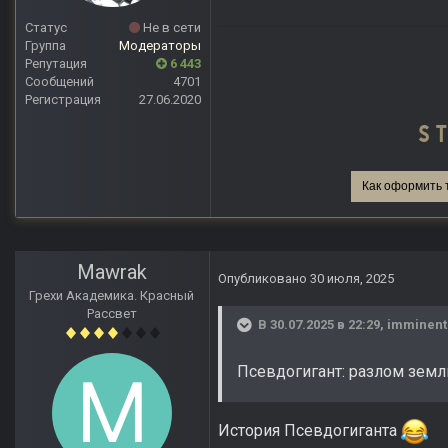
Статус
Не в сети
Группа
Модераторы
Репутация
6 443
Сообщений
4701
Регистрация
27.06.2020
Как оформить 
Mawrak
Опубликовано
30 июля, 2025
Грехи Академика. Красный
Рассвет
В 30.07.2025 в 22:29,
imminent
Псевдогигант: разлом земл
История Псевдогиганта