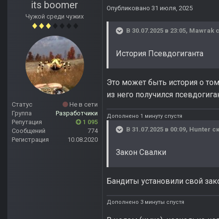
its boomer
Опубликовано
31 июля, 2025
Чужой среди чужих
В 30.07.2025 в 23:05,
Mawrak
с
История Псевдогиганта
Это может быть история о том
из него получился псевдогиган
Статус
Не в сети
Группа
Разработчики
Дополнено 1 минуту спустя
Репутация
1 095
В 31.07.2025 в 00:09,
Hunter
ск
Сообщений
774
Регистрация
10.08.2020
Закон Свалки
Бандиты установили свой зако
Дополнено 3 минуты спустя