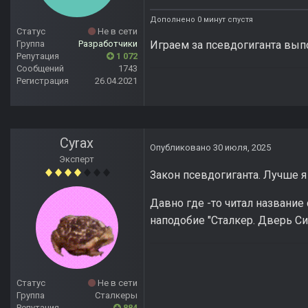
Дополнено 0 минут спустя
Статус
Не в сети
Играем за псевдогиганта вып
Группа
Разработчики
Репутация
1 072
Сообщений
1743
Регистрация
26.04.2021
Cyrax
Опубликовано
30 июля, 2025
Эксперт
Закон псевдогиганта. Лучше я
Давно где -то читал название
наподобие "Сталкер. Дверь С
Статус
Не в сети
Группа
Сталкеры
Репутация
884