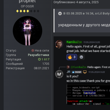
prophet
Опубликовано
4 августа, 2025
OP OGSR
В 03.08.2025 в 16:34,
xrLil Baty
украденным у другого мод
Статус
Не в сети
Группа
Разработчики
Репутация
1 617
Сообщений
1705
Регистрация
08.01.2021