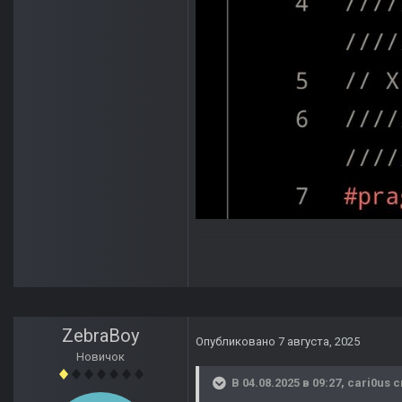
ZebraBoy
Опубликовано
7 августа, 2025
Новичок
В 04.08.2025 в 09:27,
cari0us
с