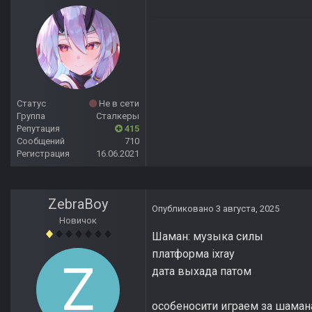
Статус
Не в сети
Группа
Сталкеры
Репутация
415
Сообщений
710
Регистрация
16.06.2021
ZebraBoy
Опубликовано
3 августа, 2025
Новичок
Шаман: музыка силы
платформа ixray
дата выхада патом
особеносити играем за шаман