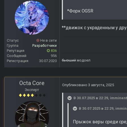
*Форк OGSR
**движок с украденным у дру
Статус
Не в сети
Группа
Разработчики
Репутация
836
Сообщений
956
бывший
модоел
Регистрация
30.07.2020
Octa Core
Опубликовано
3 августа, 2025
Эксперт
В 30.07.2025 в 22:29,
imminent
В 30.07.2025 в 22:29,
immin
Прыжок веры среди сре