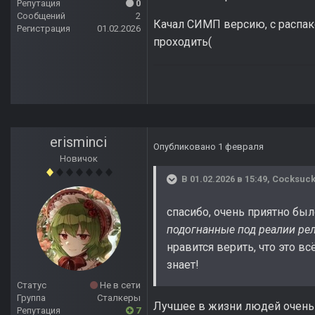
Репутация
0
Сообщений
2
Качал СИМП версию, с распак
Регистрация
01.02.2026
проходить(
erisminci
Опубликовано
1 февраля
Новичок
В 01.02.2026 в 15:49,
Cocksuck
спасибо, очень приятно был
подогнанные под реалии ре
нравится верить, что это в
знает!
Статус
Не в сети
Группа
Сталкеры
Лучшее в жизни людей очень ч
Репутация
7