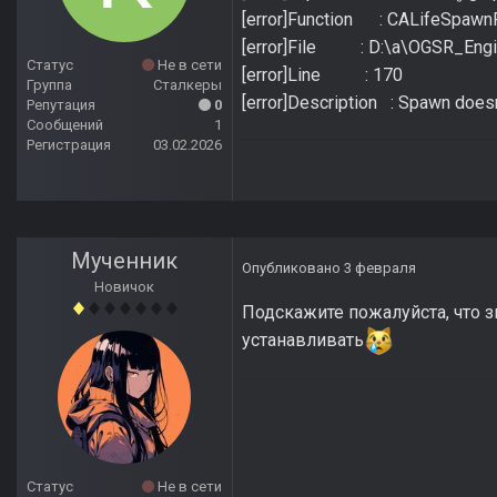
[error]Function : CALifeSpawnR
[error]File : D:\a\OGSR_Engin
Статус
Не в сети
[error]Line : 170
Группа
Сталкеры
[error]Description : Spawn does
Репутация
0
Сообщений
1
Регистрация
03.02.2026
Мученник
Опубликовано
3 февраля
Новичок
Подскажите пожалуйста, что зн
устанавливать
Статус
Не в сети