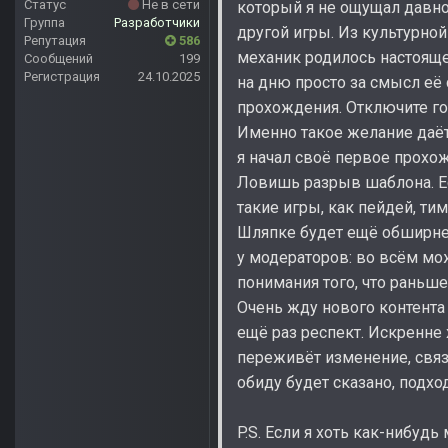
Статус
Не в сети
который я не ощущал давно 
Группа
Разработчики
другой игры. Из культурно
Репутация
586
механик родилось настоящее
Сообщений
199
Регистрация
24.10.2025
на дню просто за смысл её
прохождения. Отключите гол
Именно такое желание даёт
я начал своё первое прохо
Ловишь разрыв шаблона. Ес
такие игры, как пейдей, ти
Шляпке будет ещё обширнее.
у модераторов: во всём мо
понимания того, что раньше 
Очень жду нового контента
ещё раз респект. Искренне
переживёт изменение, связ
обиду будет сказано, подхо
P.S. Если я хоть как-нибудь