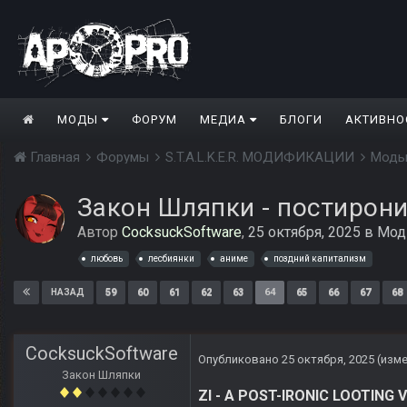
МОДЫ
ФОРУМ
МЕДИА
БЛОГИ
АКТИВНО
Главная
Форумы
S.T.A.L.K.E.R. МОДИФИКАЦИИ
Моды
Закон Шляпки - постирон
Автор
CocksuckSoftware
,
25 октября, 2025
в
Мод
любовь
лесбиянки
аниме
поздний капитализм
59
60
61
62
63
64
65
66
67
68
НАЗАД
CocksuckSoftware
Опубликовано
25 октября, 2025
(изм
Закон Шляпки
ZI - A POST-IRONIC LOOTING