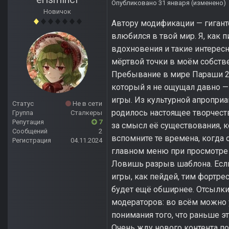
Опубликовано
31 января
(изменено)
Новичок
Автору модификации — гигантс
влюбился в твой мир. Я, как п
вдохновения и такие интерес
мёртвой точки в моём собст
Пребывание в мире Параши 2 
который я не ощущал давно — н
игры. Из культурной апропри
Статус
Не в сети
родилось настоящее творчеств
Группа
Сталкеры
Репутация
7
за смысл её существования, 
Сообщений
2
вспомните те времена, когда 
Регистрация
04.11.2024
главном меню при просмотре 
Ловишь разрыв шаблона. Если
игры, как пейдей, тим фортре
будет ещё обширнее. Отсылки 
модераторов: во всём можно 
понимания того, что раньше эт
Очень жду нового контента п