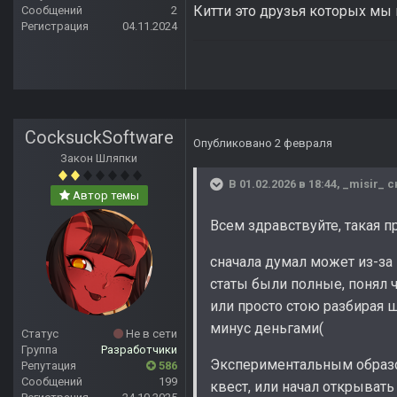
Китти это друзья которых мы 
Сообщений
2
Регистрация
04.11.2024
CocksuckSoftware
Опубликовано
2 февраля
Закон Шляпки
В 01.02.2026 в 18:44,
_misir_
с
Автор темы
Всем здравствуйте, такая п
сначала думал может из-за 
статы были полные, понял ч
или просто стою разбирая ш
минус деньгами(
Статус
Не в сети
Группа
Разработчики
Экспериментальным образом
Репутация
586
Сообщений
199
квест, или начал открыват