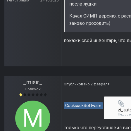
Регистрация
24.10.2025
после лудки
Качал СИМП версию, с расп
заново проходить(
покажи свой инвентарь, что ли
_misir_
Опубликовано
2 февраля
Новичок
CocksuckSoftware
zi_aut
Недост
Только что переустановил все,