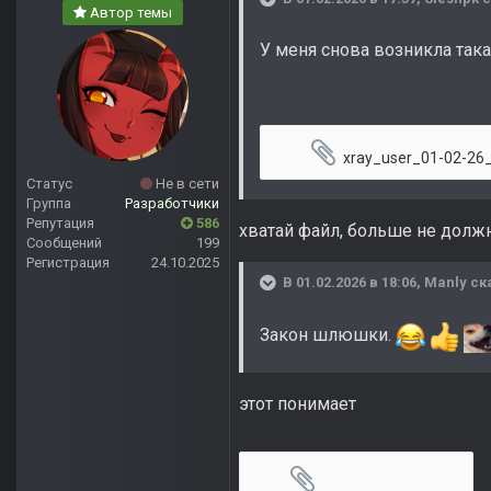
Автор темы
У меня снова возникла така
xray_user_01-02-26_2
Статус
Не в сети
Группа
Разработчики
Репутация
586
хватай файл, больше не долж
Сообщений
199
Регистрация
24.10.2025
В 01.02.2026 в 18:06,
Manly
ск
Закон шлюшки.
этот понимает