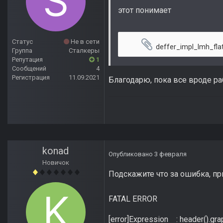
этот понимает
Статус
Не в сети
deffer_impl_lmh_flat
Группа
Сталкеры
Репутация
1
Сообщений
4
Регистрация
11.09.2021
Благодарю, пока все вроде ра
konad
Опубликовано
3 февраля
Новичок
Подскажите что за ошибка, пр
FATAL ERROR
[error]Expression : header().gra