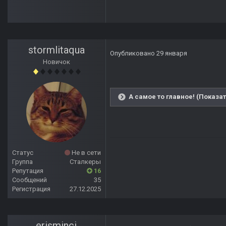
stormlitaqua
Опубликовано
29 января
Новичок
А самое то главное! (Показат
Статус
Не в сети
Группа
Сталкеры
Репутация
16
Сообщений
35
Регистрация
27.12.2025
erisminci