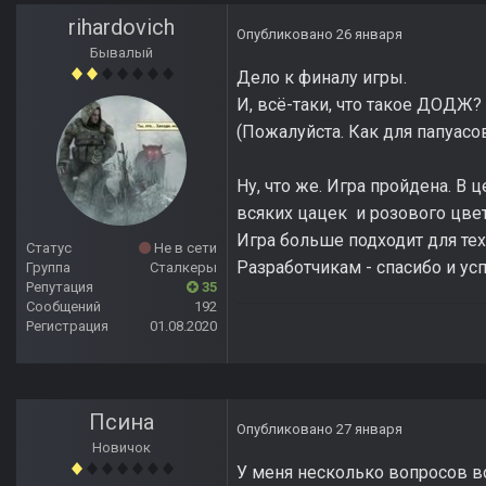
rihardovich
Опубликовано
26 января
Бывалый
Дело к финалу игры.
И, всё-таки, что такое ДОДЖ
(Пожалуйста. Как для папуасов
Ну, что же. Игра пройдена. В 
всяких цацек и розового цвет
Игра больше подходит для тех
Статус
Не в сети
Разработчикам - спасибо и ус
Группа
Сталкеры
Репутация
35
Сообщений
192
Регистрация
01.08.2020
Псина
Опубликовано
27 января
Новичок
У меня несколько вопросов в