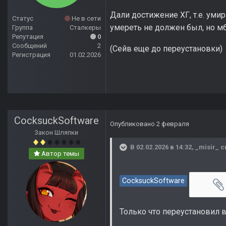
Дали достижение ХГ, т.е. уми
Статус
Не в сети
умереть не должен был, но мб
Группа
Сталкеры
Репутация
0
Сообщений
2
(Сейв еще до переустановки)
Регистрация
01.02.2026
CocksuckSoftware
Опубликовано
2 февраля
Закон Шляпки
В 02.02.2026 в 14:32,
_misir_
с
Автор темы
CocksuckSoftware
Только что переустановил в