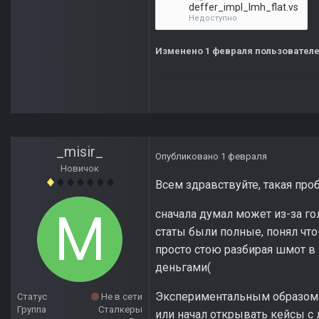
deffer_impl_lmh_flat.vs
Недоступно
Изменено
1 февраля
пользователе
_misir_
Опубликовано
1 февраля
Новичок
Всем здравствуйте, такая проб
сначала думал может из-за го
статы были полные, понял что-
просто стою разбирая шмот в и
деньгами(
Экспериментальным образом в
Статус
Не в сети
Группа
Сталкеры
или начал открывать кейсы с 