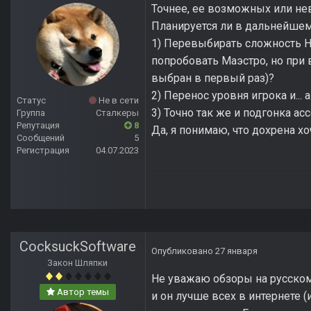
Точнее, ее возможных или не
Планируется ли в дальнейшем
1) Перевыбирать сложность НГ
попробовать Маэстро, но при
выбран в первый раз)?
2) Перенос уровня игрока и... а
Статус
Не в сети
3) Точно так же и подгонка 
Группа
Сталкеры
Репутация
8
Да, я понимаю, что дохрена хо
Сообщений
5
Регистрация
04.07.2023
CocksuckSoftware
Опубликовано
27 января
Закон Шляпки
Не уважаю обзоры на русском 
Автор темы
и он лучше всех в интернете 