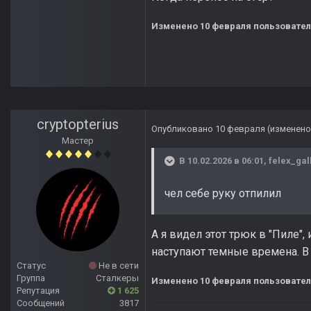
Изменено
10 февраля
пользователе
cryptopterius
Опубликовано
10 февраля
(изменено
Мастер
В 10.02.2026 в 06:01,
felex_gal
чел себе руку отпилил
А я видел этот трюк в "Пиле"
наступают темные времена. В 
Статус
Не в сети
Группа
Сталкеры
Изменено
10 февраля
пользователе
Репутация
1 625
Сообщений
3817