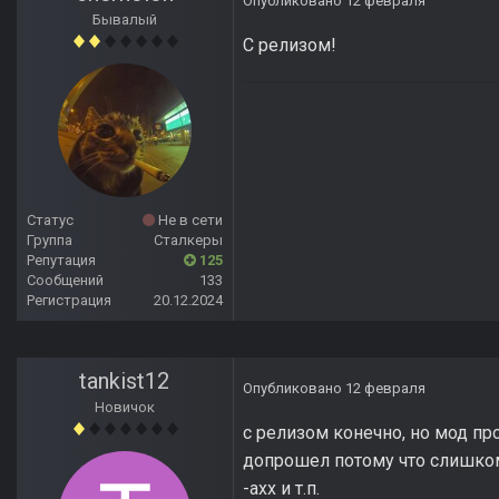
Опубликовано
12 февраля
Бывалый
С релизом!
Статус
Не в сети
Группа
Сталкеры
Репутация
125
Сообщений
133
Регистрация
20.12.2024
tankist12
Опубликовано
12 февраля
Новичок
с релизом конечно, но мод пр
допрошел потому что слишком
-ахх и т.п.