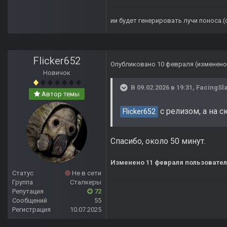
ии будет генерировать лучи поноса.
Flicker652
Опубликовано
10 февраля
(изменено
Новичок
В 09.02.2026 в 19:31,
FacingSl
Автор темы
с релизом, а на 
Flicker652
Спасибо, около 50 минут.
Изменено
11 февраля
пользователе
Статус
Не в сети
Группа
Сталкеры
Репутация
72
Сообщений
55
Регистрация
10.07.2025