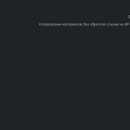
Копирование материалов без обратной ссылки на AP-PR