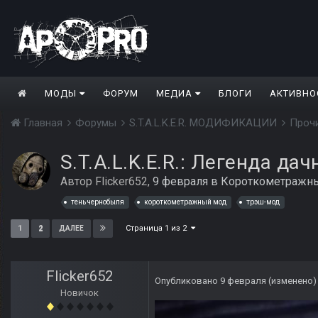
МОДЫ
ФОРУМ
МЕДИА
БЛОГИ
АКТИВНО
Главная
Форумы
S.T.A.L.K.E.R. МОДИФИКАЦИИ
Проч
S.T.A.L.K.E.R.: Легенда да
Автор
Flicker652
,
9 февраля
в
Короткометражн
тень чернобыля
короткометражный мод
трэш-мод
Страница 1 из 2
1
2
ДАЛЕЕ
Flicker652
Опубликовано
9 февраля
(изменено)
Новичок