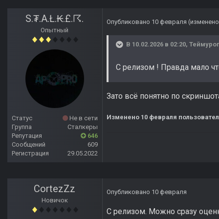
S.₮.A.Ł.₭.£.☈.
Опубликовано
10 февраля
(изменено
Опытный
В 10.02.2026 в 02:20,
Теймуро
С релизом ! Правда мало ч
Зато всё понятно по скриншо
Изменено
10 февраля
пользователе
Статус
Не в сети
Группа
Сталкеры
Репутация
646
Сообщений
609
Регистрация
29.05.2022
CortezZz
Опубликовано
10 февраля
Новичок
С релизом. Можно сразу оцен