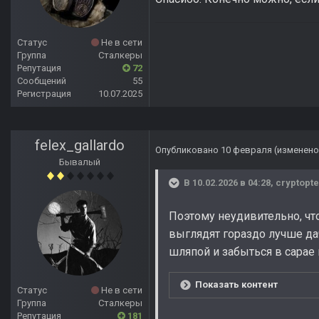
Статус
Не в сети
Группа
Сталкеры
Репутация
72
Сообщений
55
Регистрация
10.07.2025
felex_gallardo
Опубликовано
10 февраля
(изменено
Бывалый
В 10.02.2026 в 04:28,
cryptopte
Поэтому неудивительно, чт
выглядят гораздо лучше д
шляпой и забыться в сарае 
Показать контент
Статус
Не в сети
Группа
Сталкеры
Репутация
181