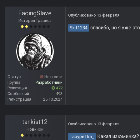
FacingSlave
Опубликовано
13 февраля
История Трависа
спасибо, но я уже эт
Skif1234
Статус
Не в сети
Группа
Разработчики
Репутация
472
Сообщений
493
Регистрация
25.10.2024
tankist12
Опубликовано
13 февраля
Новичок
Какая изюминка? М
TabypeTka_