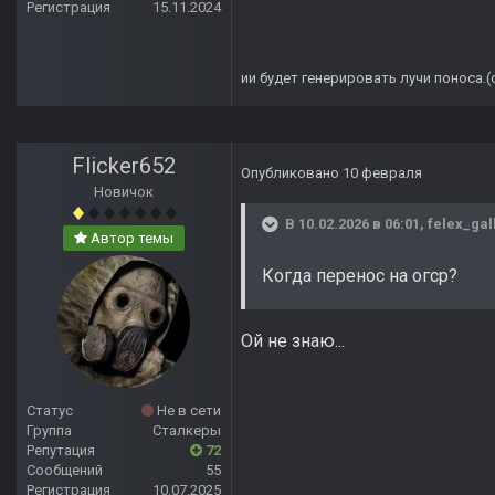
Регистрация
15.11.2024
ии будет генерировать лучи поноса.
Flicker652
Опубликовано
10 февраля
Новичок
В 10.02.2026 в 06:01,
felex_gal
Автор темы
Когда перенос на огср?
Ой не знаю...
Статус
Не в сети
Группа
Сталкеры
Репутация
72
Сообщений
55
Регистрация
10.07.2025