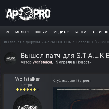
МОДЫ
ФОРУМ
МЕДИА
БЛОГИ
АКТИВНО
Вышел па
Главная
Форумы
AP PRODUCTION
Новости
Вышел патч для S.T.A.L.K.
Автор
Wolfstalker
,
15 апреля
в
Новости
Wolfstalker
Опубликовано
15 апреля
Ветеран