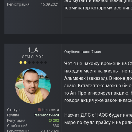
это мутант и тёмное помещени
Регистрация
16.09.2021
терминатор которому всё нипоч
1_A
Опубликовано
7 мая
SZM CoP 0.2
Чет я не нахожу времени на Ст
находил места на жизнь - не то
Альманах (заказал). В июне д
знаю. Кстате тоже можно было
то Ап-Про игнорирует акцию. Н
говоря акция уже закончилась
Статус
Не в сети
Насчет ДЛС с ЧАЭС будет инте
Группа
Разработчики
Репутация
282
мере по фулл прайсу и на рели
Сообщений
330
Регистрация
29.07.2020