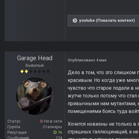
youtube (Показать контент)
Garage Head
Опубликовано
4 мая
Бывалый
Дело в том, что это слишком 
красивым. Но когда уже много
чувство что старое подали в н
жутче только потому что стал 
привычными нам мутантами, н
помещениями боясь туда войти
Статус
Не в сети
Хочется новизны не только в
Группа
Сталкеры
страшных галлюцинаций, а не 
Репутация
76
Сообщений
174