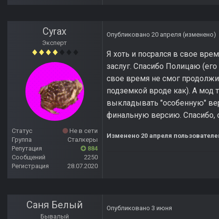
Cyrax
Опубликовано
20 апреля
(изменено)
Эксперт
Я хоть и посрался в свое врем
заслуг. Спасибо Полицаю (его
свое время не смог продолжит
подземкой вроде как). А мод 
выкладывать "особенную" верс
финальную версию. Спасибо, с
Статус
Не в сети
Изменено
20 апреля
пользователе
Группа
Сталкеры
Репутация
884
Сообщений
2250
Регистрация
28.07.2020
Саня Белый
Опубликовано
3 июня
Бывалый