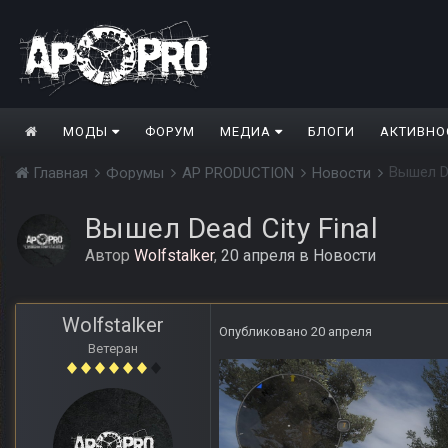
МОДЫ
ФОРУМ
МЕДИА
БЛОГИ
АКТИВНО
Вышел De
Главная
Форумы
AP PRODUCTION
Новости
Вышел Dead City Final
Автор
Wolfstalker
,
20 апреля
в
Новости
Wolfstalker
Опубликовано
20 апреля
Ветеран