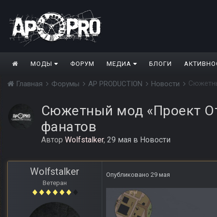
МОДЫ
ФОРУМ
МЕДИА
БЛОГИ
АКТИВНО
Сюжетны
Главная
Форумы
AP PRODUCTION
Новости
Сюжетный мод «Проект От
фанатов
Автор
Wolfstalker
,
29 мая
в
Новости
Wolfstalker
Опубликовано
29 мая
Ветеран