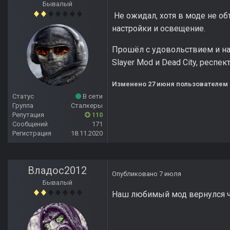
Бывалый
Не ожидал, хотя в моде не о
настройки и освещение.
Прошёл с удовольствием и на 
Slayer Mod и Dead City, респект
Изменено
27 июня
пользователем 
Статус
В сети
Группа
Сталкеры
Репутация
110
Сообщений
171
Регистрация
18.11.2020
Владос2012
Опубликовано
7 июля
Бывалый
Наш любимый мод вернулся че