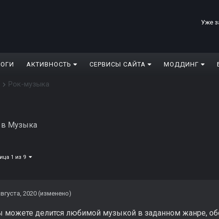
Уже з
ЛОГИ
АКТИВНОСТЬ
СЕРВИСЫ САЙТА
МОДДИНГ
Рок-музыка
а
в
Музыка
ица 1 из 9
августа, 2020
(изменено)
вы можете делится любимой музыкой в заданном жанре, об