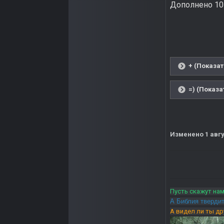
Дополнено 10
+ (Показат
=) (Показа
Изменено
1 авг
Пусть скажут нам
А Библия твердит
А видел ли ты д