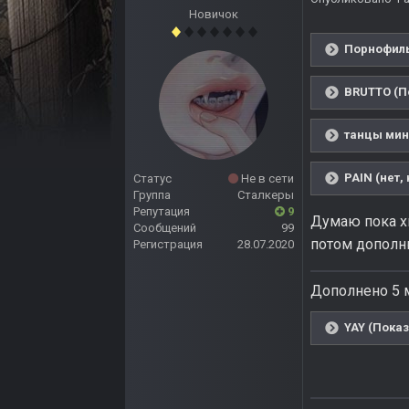
Новичок
Порнофиль
BRUTTO (П
танцы мин
PAIN (нет,
Статус
Не в сети
Группа
Сталкеры
Репутация
9
Думаю пока х
Сообщений
99
потом допол
Регистрация
28.07.2020
Дополнено 5 
YAY (Показ