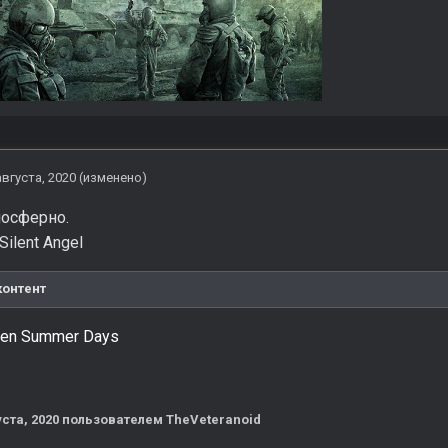
августа, 2020
(изменено)
осферно.
 Silent Angel
контент
even Summer Days
уста, 2020
пользователем TheVeteranoid