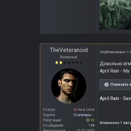
TheVeteranoid
Опубликовано
1 
Бывалый
Довольно атм
April Rain - My
Показать 
April Rain - S
Статус
Не в сети
Группа
Сталкеры
+
Репутация
92
Изменено
1 авг
Сообщений
148
Регистрация
12.07.2020