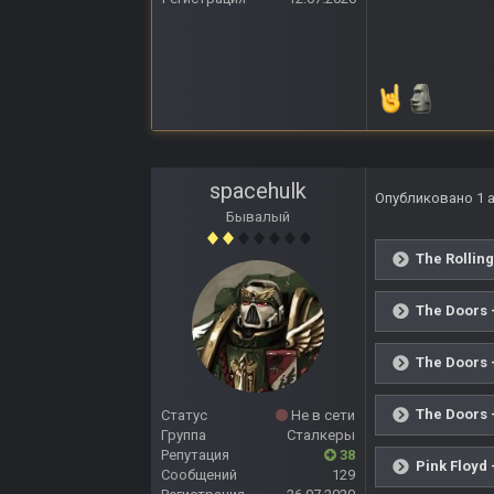
spacehulk
Опубликовано
1 
Бывалый
The Rolling
The Doors 
The Doors 
The Doors 
Статус
Не в сети
Группа
Сталкеры
Репутация
38
Pink Floyd 
Сообщений
129