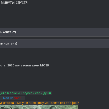
 минуты спустя
ь контент)
ть контент)
уста, 2020
пользователем MOSK
,что в зоне мы сгубили свои души,
 - мол не
убей...
руг,отрезанные уши,висящие у монолита как трофей?