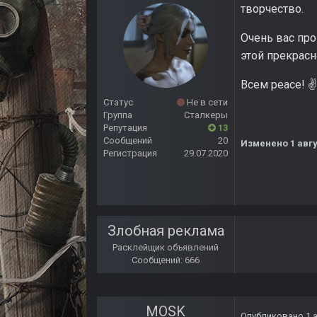
творчество.
Очень вас про
этой прекрасн
Всем peace!
✌️
Статус
Не в сети
Группа
Сталкеры
Репутация
13
Сообщений
20
Изменено
1 авг
Регистрация
29.07.2020
Злобная реклама
Расклейщик объявлений
Сообщений: 666
MOSK
Опубликовано
1 