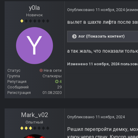
y0la
Опубликовано
11 ноября, 2024
(изме
Новичок
вылет в шахте лифта после за
лог (Показать контент)
а так жаль, что показали толь
Изменено
11 ноября, 2024
пользова
Статус
Не в сети
Группа
Сталкеры
Репутация
4
Сообщений
29
Регистрация
01.08.2020
Mark_v02
Опубликовано
11 ноября, 2024
Опытный
Решил перепройти демку, мож
ключ через стену. Курсор нав