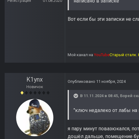
написано в записке
Регистрация
01.08.2020
Вот если бы эти записки не сл
Мой канал на
YouTube
Старый сталк. 
K1ynx
Опубликовано
11 ноября, 2024
Новичок
В 11.11.2024 в 08:45,
Борей
ск
"ключ недалеко от лабы на 
я пару минут повазюкался, по
дошёл дальше, помещение букв