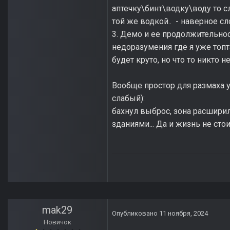
аптечку\бинт\водку\воду то 
той же водкой.. - наверное 
3. Демо и ее продолжительнос
недоразумения где я уже топт
будет круто, но что то никто н
Вообще простор для размаха 
слабый):
бахнул выброс, зона расшири
зданиями... Да и жизнь не сто
mak29
Опубликовано
11 ноября, 2024
Новичок