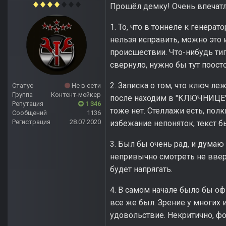
Прошёл демку! Очень впечатле
1. То, что в тоннеле к генерат
нельзя исправить, можно это 
происшествии. Что-нибудь тип
свернуло, нужно бы тут поосто
2. Записка о том, что ключ л
Статус
Не в сети
Группа
Контент-мейкер
после находим в "КЛЮЧНИЦЕ" 
Репутация
1 346
тоже нет. Стеллажи есть, полк
Сообщений
1136
Регистрация
28.07.2020
избежание непоняток, текст бы
3. Был бы очень рад, и дума
непривычно смотреть не вверх
будет напрягать.
4. В самом начале было бы оф
все же был. Зрение у многих 
удовольствие. Некритично, фо