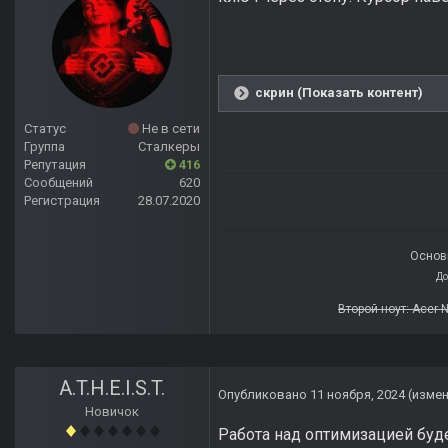
скрин (Показать контент)
Статус
Не в сети
Группа
Сталкеры
Репутация
416
Сообщений
620
Регистрация
28.07.2020
Основн
До
Второй ноут: Acer 
A.T.H.E.I.S.T.
Опубликовано
11 ноября, 2024
(изме
Новичок
Работа над оптимизацией буде