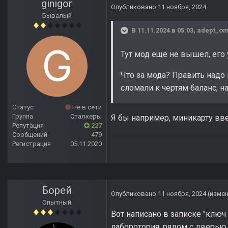
ginigor
Опубликовано
11 ноября, 2024
Бывалый
В 11.11.2024 в 05:03,
adept_om
Тут мод ещё не вышел, его 
Что за мода? Править надо
сломали к чертям баланс, н
Статус
Не в сети
Группа
Сталкеры
Я бы например, миникарту вв
Репутация
227
Сообщений
479
Регистрация
05.11.2020
Борей
Опубликовано
11 ноября, 2024
(изме
Опытный
Вот написано в записке "ключ
лаборотория, рядом с дверью 