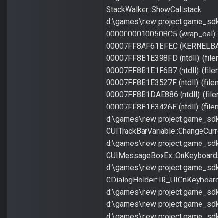
StackWalker::ShowCallstack
d:\games\new project game_sdk
0000000010050BC5 (wrap_oal): (f
00007FF8AF61BFEC (KERNELBASE):
00007FF8B1E398FD (ntdll): (file
00007FF8B1E1F6B7 (ntdll): (filen
00007FF8B1E3527F (ntdll): (filen
00007FF8B1DAE886 (ntdll): (filen
00007FF8B1E3426E (ntdll): (file
d:\games\new project game_sdk\
CUITrackBarVariable::ChangeCurr
d:\games\new project game_sdk
CUIMessageBoxEx::OnKeyboard
d:\games\new project game_sdk
CDialogHolder::IR_UIOnKeyboar
d:\games\new project game_sd
d:\games\new project game_sdk
d:\games\new project game_sdk\