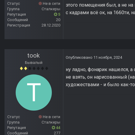
Статус
Не в сети
этого помещения был, а не н
Группа
Сталкеры
с кадрами всё ок, на 1660ти, 
Репутация
5
Сообщений
20
Регистрация
28.12.2020
took
Опубликовано
11 ноября, 2024
Бывалый
ну ладно, фонарик нашелся, а 
не взять, он нарисованный (на
художествами - и было как-то 
Статус
Не в сети
Группа
Сталкеры
Репутация
44
Сообщений
277