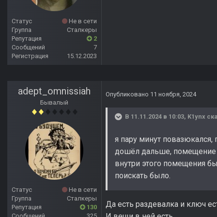
Статус
Не в сети
Группа
Сталкеры
Репутация
2
Сообщений
7
Регистрация
15.12.2023
adept_omnissiah
Опубликовано
11 ноября, 2024
Бывалый
В 11.11.2024 в 10:03,
K1ynx
ска
я пару минут повазюкался, 
дошёл дальше, помещение бу
внутри этого помещения бы
поискать было.
Статус
Не в сети
Группа
Сталкеры
Да есть раздевалка и ключ ес
Репутация
130
И вещи в ней есть.
Сообщений
325