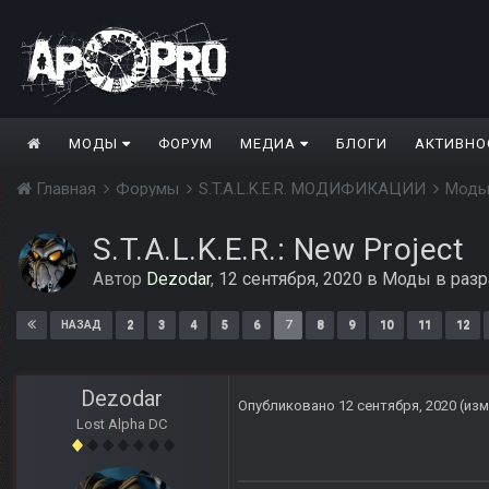
МОДЫ
ФОРУМ
МЕДИА
БЛОГИ
АКТИВНО
Главная
Форумы
S.T.A.L.K.E.R. МОДИФИКАЦИИ
Моды
S.T.A.L.K.E.R.: New Project
Автор
Dezodar
,
12 сентября, 2020
в
Моды в разр
2
3
4
5
6
7
8
9
10
11
12
НАЗАД
Dezodar
Опубликовано
12 сентября, 2020
(из
Lost Alpha DC