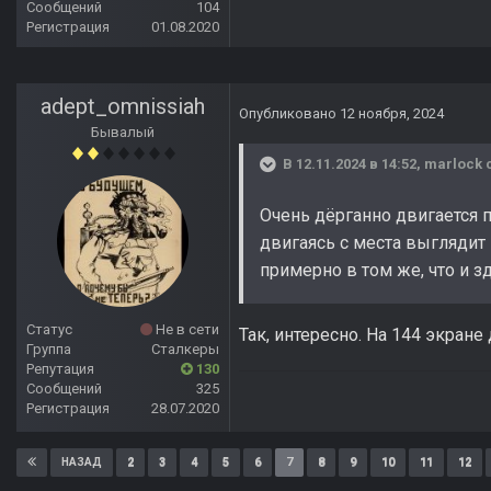
Сообщений
104
Регистрация
01.08.2020
adept_omnissiah
Опубликовано
12 ноября, 2024
Бывалый
В 12.11.2024 в 14:52,
marlock
с
Очень дёрганно двигается п
двигаясь с места выглядит
примерно в том же, что и з
Статус
Не в сети
Так, интересно. На 144 экран
Группа
Сталкеры
Репутация
130
Сообщений
325
Регистрация
28.07.2020
2
3
4
5
6
7
8
9
10
11
12
НАЗАД