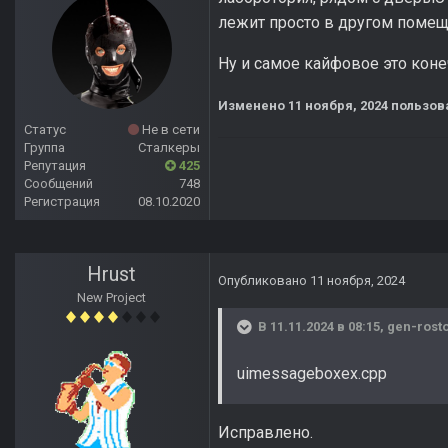
лежит просто в другом помещ
Ну и самое кайфовое это конеч
Изменено
11 ноября, 2024
пользов
Статус
Не в сети
Группа
Сталкеры
Репутация
425
Сообщений
748
Регистрация
08.10.2020
Hrust
Опубликовано
11 ноября, 2024
New Project
В 11.11.2024 в 08:15,
gen-rost
uimessageboxex.cpp
Исправлено.