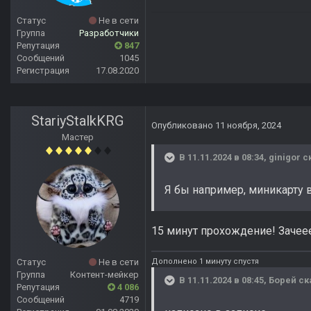
Статус
Не в сети
Группа
Разработчики
Репутация
847
Сообщений
1045
Регистрация
17.08.2020
StariyStalkKRG
Опубликовано
11 ноября, 2024
Мастер
В 11.11.2024 в 08:34,
ginigor
ск
Я бы например, миникарту 
15 минут прохождение! Зачее
Дополнено 1 минуту спустя
Статус
Не в сети
Группа
Контент-мейкер
В 11.11.2024 в 08:45,
Борей
ск
Репутация
4 086
Сообщений
4719