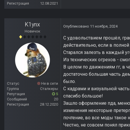
Регистрация
12.08.2021
K1ynx
Опубликовано
11 ноября, 2024
Новичок
С удовольствием прошёл, граф
действительно, если в полной 
Старался залезть в каждый уго
Из технических огрехов - смо
В целом по движениям гг, в ча
достаточно большая часть дем
было.
Статус
Не в сети
С кадрами и визуальной часть
Группа
Сталкеры
Репутация
5
спасибо большое!
Сообщений
20
Зашло оформление пда, меню,
Регистрация
28.12.2020
изменения некоторые претерп
почтение, во все моды такое 
Честно, не совсем понял прик