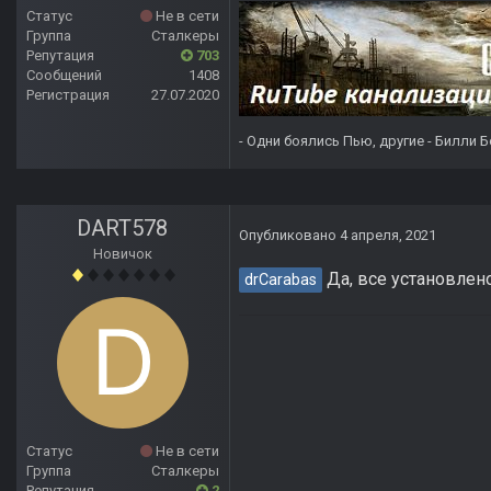
Статус
Не в сети
Группа
Сталкеры
Репутация
703
Сообщений
1408
Регистрация
27.07.2020
- Одни боялись Пью, другие - Билли Б
DART578
Опубликовано
4 апреля, 2021
Новичок
Да, все установлен
drCarabas
Статус
Не в сети
Группа
Сталкеры
Репутация
2