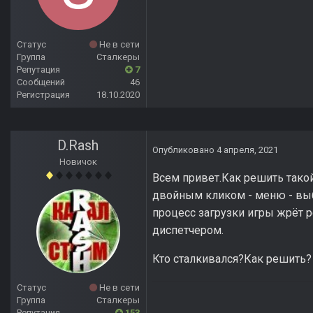
Статус
Не в сети
Группа
Сталкеры
Репутация
7
Сообщений
46
Регистрация
18.10.2020
D.Rash
Опубликовано
4 апреля, 2021
Новичок
Всем привет.Как решить такой 
двойным кликом - меню - выбо
процесс загрузки игры жрёт р
диспетчером.
Кто сталкивался?Как решить?
Статус
Не в сети
Группа
Сталкеры
Репутация
153