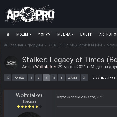
МОДЫ
ФОРУМ
МЕДИА
БЛОГИ
АКТИВНО
Главная
Форумы
S.T.A.L.K.E.R. МОДИФИКАЦИИ
Моды
Stalker: Legacy of Times (B
Автор
Wolfstalker
,
29 марта, 2021
в
Моды на дру
Страница 3 из 5
1
2
3
4
5
НАЗАД
ДАЛЕЕ
Wolfstalker
Опубликовано
29 марта, 2021
Ветеран