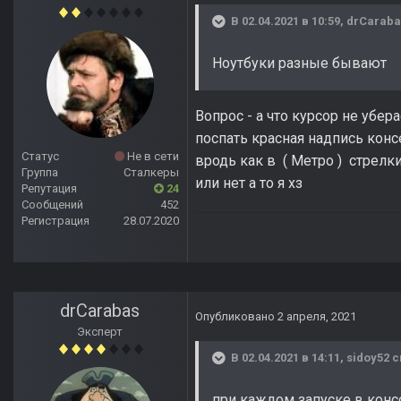
В 02.04.2021 в 10:59,
drCaraba
Ноутбуки разные бывают
Вопрос - а что курсор не убер
поспать красная надпись конс
Статус
Не в сети
вродь как в ( Метро ) стрелк
Группа
Сталкеры
или нет а то я хз
Репутация
24
Сообщений
452
Регистрация
28.07.2020
drCarabas
Опубликовано
2 апреля, 2021
Эксперт
В 02.04.2021 в 14:11,
sidoy52
с
при каждом запуске в конс