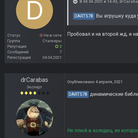
В 04.04.2021 в 14:43,
drCaraba
Вы игрушку куда у
DART578
Пробовал и на второй жд, и н
Статус
Не в сети
Группа
Сталкеры
Репутация
2
Сообщений
7
Регистрация
04.04.2021
drCarabas
Опубликовано
4 апреля, 2021
Эксперт
динамические библи
DART578
Не плюй в колодец, из которо