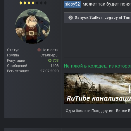
может так будет поня
sidoy52
Запуск Stalker: Legacy of Ti
Статус
Не в сети
Группа
Сталкеры
Репутация
703
Не плюй в колодец, из которо
Сообщений
1408
Регистрация
27.07.2020
- Одни боялись Пью, другие - Билли Б