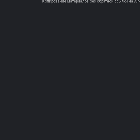
Копирование материалов без обратной ссылки на AP-PR