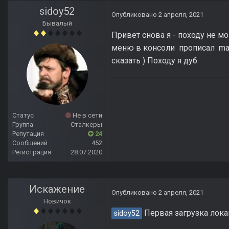
sidoy52
Опубликовано
2 апреля, 2021
Бывалый
Привет снова я - походу не м
меню в консоли прописал map 
сказать ) Походу я дуб
Статус
Не в сети
Группа
Сталкеры
Репутация
24
Сообщений
452
Регистрация
28.07.2020
Искажение
Опубликовано
2 апреля, 2021
Новичок
Первая загрузка локац
sidoy52