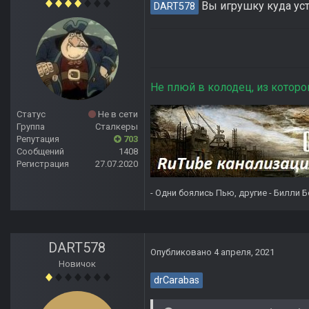
Вы игрушку куда уст
DART578
Не плюй в колодец, из которо
Статус
Не в сети
Группа
Сталкеры
Репутация
703
Сообщений
1408
Регистрация
27.07.2020
- Одни боялись Пью, другие - Билли Б
DART578
Опубликовано
4 апреля, 2021
Новичок
drCarabas