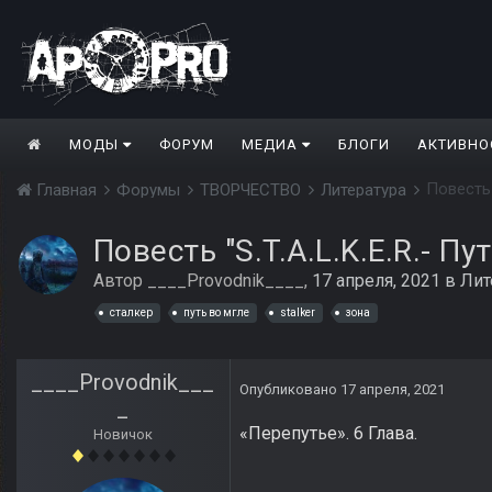
МОДЫ
ФОРУМ
МЕДИА
БЛОГИ
АКТИВНО
Повесть "
Главная
Форумы
ТВОРЧЕСТВО
Литература
Повесть "S.T.A.L.K.E.R.- Пу
Автор
____Provodnik____
,
17 апреля, 2021
в
Лит
сталкер
путь во мгле
stalker
зона
____Provodnik___
Опубликовано
17 апреля, 2021
_
«Перепутье». 6 Глава.
Новичок