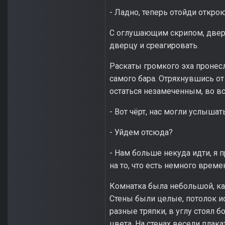
- Ладно, теперь отойди откро
С оглушающим скрипом, дверь
дверцу и среагировать.
Раскаты громкого эха пронесл
самого бара. Отряхнувшись от 
остаться незамеченным, во вс
- Вот чёрт, нас могли услышать
- Уйдем отсюда?
- Нам больше некуда идти, я
на то, что есть немного врем
Комнатка была небольшой, как
Стены были целые, потолок ис
разные тряпки, в углу стоял б
цвета. На стенах весели плак