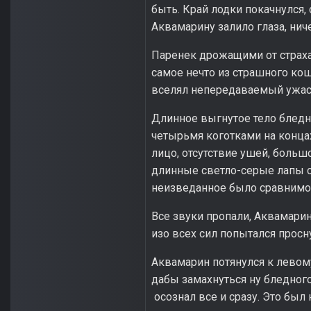
быть. Край лодки покачнулся,
Аквамарину залило глаза, нич
Паренек дрожащими от страха 
самое нечто из страшного ко
вселял непередаваемый ужас 
Длинное выгнутое тело бледно
четырьмя коготками на конца
лицо, отсутствие ушей, больш
длинные светло-серые лапы с
неизведанное было сравнимо 
Все звуки пропали, Аквамарин
изо всех сил попытался просну
Аквамарин потянулся к левому
дабы замахнуться ну бледного
осознал все и сразу. Это был 