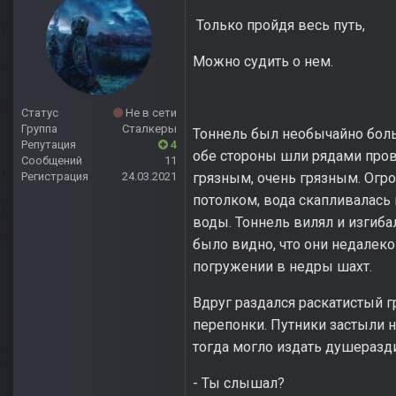
Только пройдя весь путь,
Можно судить о нем.
Статус
Не в сети
Группа
Сталкеры
Тоннель был необычайно боль
Репутация
4
обе стороны шли рядами пров
Сообщений
11
Регистрация
24.03.2021
грязным, очень грязным. Огр
потолком, вода скапливалась
воды. Тоннель вилял и изгиба
было видно, что они недалеко
погружении в недры шахт.
Вдруг раздался раскатистый 
перепонки. Путники застыли на
тогда могло издать душераз
- Ты слышал?