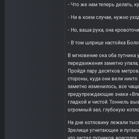
- Что же нам теперь делать, 
- Ни в коем случае, нужно ухо
- Но, ваша рука, она кровоточи
- В том шприце настойка Боло
В мгновение ока оба путника 
передвижения заметно упала, 
Пройдя пару десятков метров
стороны, куда они вели никто 
заметно изменилось, все чащ
предупреждающие знаки «Впер
гладкой и чистой. Тоннель в
огромный зал, глубокую котло
На дне котловину лежали тыся
Зрелище угнетающее и пугающ
что застал путников врасплох.