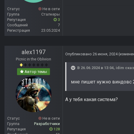
Статус
Не в сети
Группа
Сталкеры
Репутация
3
Сообщений
7
Регистрация
23.05.2024
alex1197
Опубликовано
26 июня, 2024
(измене
Picnic in the Oblivion
В 26.06.2024 в 13:04,
idim
сказ
Автор темы
мне пишет нужно виндовс 
А у тебя какая система?
Статус
Не в сети
Группа
Разработчики
Репутация
128