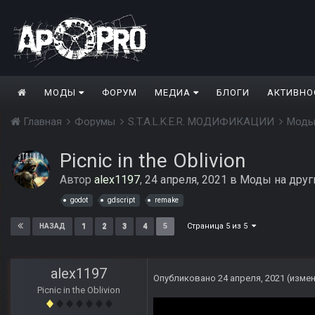
МОДЫ
ФОРУМ
МЕДИА
БЛОГИ
АКТИВНО
Главная
Форумы
S.T.A.L.K.E.R. МОДИФИКАЦИИ
Моды
Picnic in the Oblivion
Автор
alex1197
,
24 апреля, 2021
в
Моды на друг
godot
gdscript
remake
Страница 5 из 5
1
2
3
4
5
НАЗАД
alex1197
Опубликовано
24 апреля, 2021
(изме
Picnic in the Oblivion