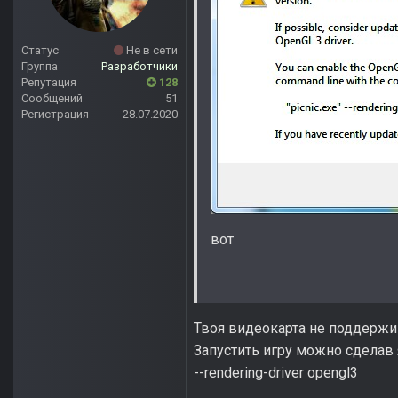
Статус
Не в сети
Группа
Разработчики
Репутация
128
Сообщений
51
Регистрация
28.07.2020
вот
Твоя видеокарта не поддержи
Запустить игру можно сделав 
--rendering-driver opengl3