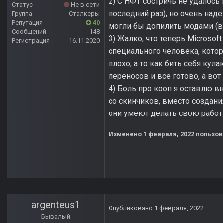
2) С НФТ состричь не удалось
Статус
Не в сети
последний раз), но очень над
Группа
Сталкеры
Репутация
40
могли бы допилить модами (
Сообщений
148
3) Жалко, что теперь Microsof
Регистрация
16.11.2020
специального человека, котор
плохо, а то как бить себя кул
переносов и все готово, а во
4) Боль про кооп я оставлю вн
со скинчиков, вместо создан
они умеют делать свою работу
Изменено
1 февраля, 2022
пользов
argenteus1
Опубликовано
1 февраля, 2022
Бывалый