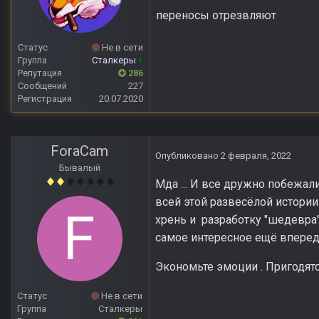
переносы отрезвляют
Статус
Не в сети
Группа
Сталкеры
+
Репутация
286
Сообщений
227
Регистрация
20.07.2020
ForaCam
Опубликовано
2 февраля, 2022
Бывалый
Мда ... И все дружно побежал
всей этой развесёлой истории
хрень и разработку "шедевра
самое интересное ещё впереди 
Экономьте эмоции . Пригодятс
Статус
Не в сети
Группа
Сталкеры