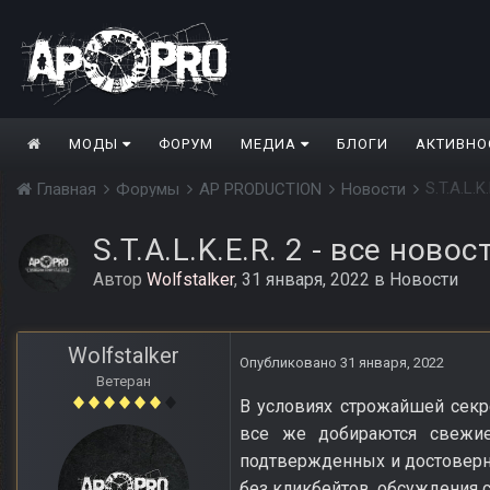
МОДЫ
ФОРУМ
МЕДИА
БЛОГИ
АКТИВНО
S.T.A.L.
Главная
Форумы
AP PRODUCTION
Новости
S.T.A.L.K.E.R. 2 - все ново
Автор
Wolfstalker
,
31 января, 2022
в
Новости
Wolfstalker
Опубликовано
31 января, 2022
Ветеран
В условиях строжайшей секре
все же добираются свежи
подтвержденных и достоверн
без кликбейтов, обсуждения 