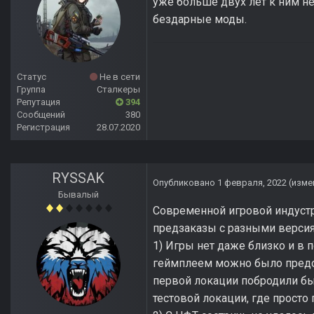
уже больше двух лет к ним не
бездарные моды.
Статус
Не в сети
Группа
Сталкеры
Репутация
394
Сообщений
380
Регистрация
28.07.2020
RYSSAK
Опубликовано
1 февраля, 2022
(изме
Бывалый
Современной игровой индустри
предзаказы с разными версиям
1) Игры нет даже близко и в по
геймплеем можно было предос
первой локации побродили бы 
тестовой локации, где просто 