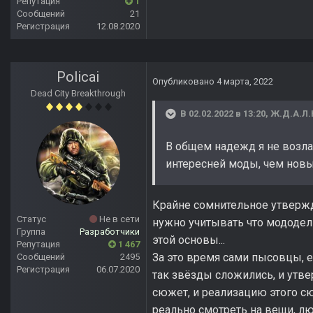
Репутация
1
Сообщений
21
Регистрация
12.08.2020
Policai
Опубликовано
4 марта, 2022
Dead City Breakthrough
В 02.02.2022 в 13:20,
Ж.Д.А.Л.К
В общем надежд я не возлаг
интересней моды, чем новы
Крайне сомнительное утвержд
Статус
Не в сети
нужно учитывать что мододелы
Группа
Разработчики
этой основы...
Репутация
1 467
За это время сами пысовцы, е
Сообщений
2495
Регистрация
06.07.2020
так звёзды сложились, и утв
сюжет, и реализацию этого сюж
реально смотреть на вещи, лю