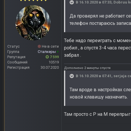
В 16.10.2020 в 07:33,
Dobruu k
Да проверял не работает се
телефон постараюсь записа
Тебе надо переиграть с момен
Статус
Не в сети
робил , а спустя 3-4 часа пер
Группа
Сталкеры
+
забрал .
Репутация
7 599
Сообщений
10519
Регистрация
30.07.2020
Дополнено 2 минуты спустя
В 16.10.2020 в 07:41,
serjaja
ск
Там вроде в настройках сл
новой клавишу назначить.
Там просто с P на М перепрыг