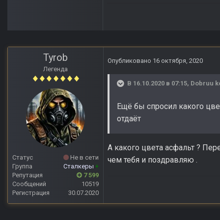
Tyrob
Опубликовано
16 октября, 2020
Легенда
В 16.10.2020 в 07:15,
Dobruu k
Ещё бы спросил какого цвет
отдаёт
А какого цвета асфальт ? Пер
Статус
Не в сети
чем тебя и поздравляю .
Группа
Сталкеры
+
Репутация
7 599
Сообщений
10519
Регистрация
30.07.2020