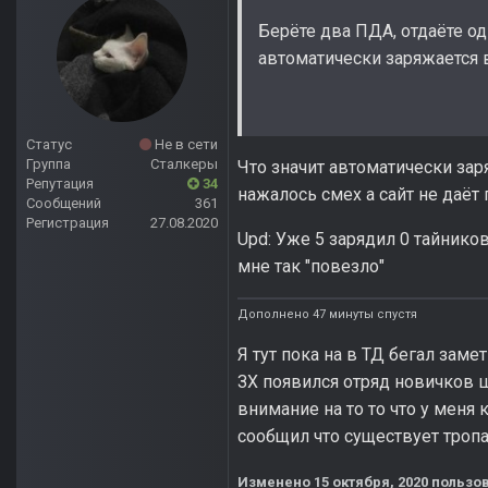
Берёте два ПДА, отдаёте од
автоматически заряжается 
Статус
Не в сети
Группа
Сталкеры
Что значит автоматически зар
Репутация
34
нажалось смех а сайт не даёт 
Сообщений
361
Регистрация
27.08.2020
Upd: Уже 5 зарядил 0 тайников
мне так "повезло"
Дополнено 47 минуты спустя
Я тут пока на в ТД бегал заме
ЗХ появился отряд новичков шт
внимание на то то что у меня
сообщил что существует тропа.
Изменено
15 октября, 2020
пользов