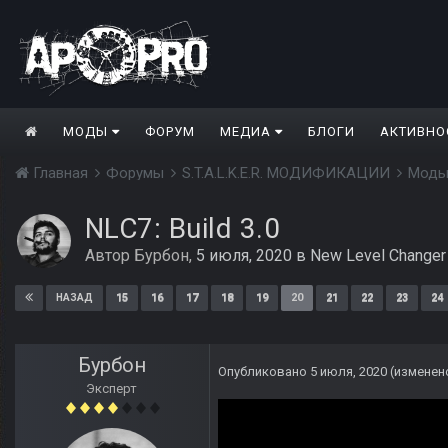
МОДЫ
ФОРУМ
МЕДИА
БЛОГИ
АКТИВНО
Главная
Форумы
S.T.A.L.K.E.R. МОДИФИКАЦИИ
Моды
NLC7: Build 3.0
Автор
Бурбон
,
5 июля, 2020
в
New Level Changer
15
16
17
18
19
20
21
22
23
24
НАЗАД
Бурбон
Опубликовано
5 июля, 2020
(изменен
Эксперт