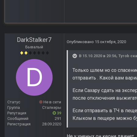
DarkStalker7
Опубликовано
15 октября, 2020
Бывалый
В 15.10.2020 в 20:56,
Tyrob
ска
Только шлем но со спасение
отправить . Какой вам вари
Если Сахару сдать на эксп
после отключения выжигат
Статус
Не в сети
Группа
Сталкеры
Если отправить в ТЧ в пеще
Репутация
39
Клыком в пещере можно буд
Сообщений
291
Регистрация
28.09.2020
Не у ученых он кеони двинет