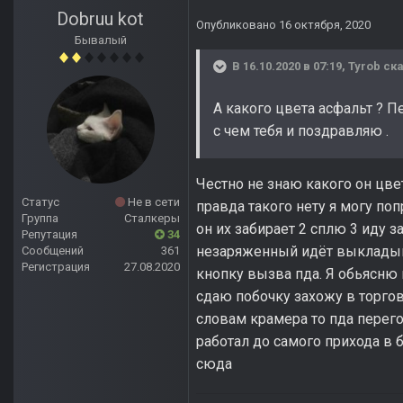
Dobruu kot
Опубликовано
16 октября, 2020
Бывалый
В 16.10.2020 в 07:19,
Tyrob
ска
А какого цвета асфальт ? П
с чем тебя и поздравляю .
Честно не знаю какого он цве
Статус
Не в сети
правда такого нету я могу поп
Группа
Сталкеры
он их забирает 2 сплю 3 иду з
Репутация
34
незаряженный идёт выкладывал
Сообщений
361
Регистрация
27.08.2020
кнопку вызва пда. Я обьясню 
сдаю побочку захожу в торгов
словам крамера то пда перего
работал до самого прихода в б
сюда