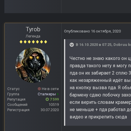
Tyrob
Опубликовано
16 октября, 2020
Легенда
В 16.10.2020 в 07:25,
Dobruu k
Честно не знаю какого он ц
правда такого нету я могу 
пда он их забирает 2 сплю 
как незаряженный идёт вык
на кнопку вызва пда. Я обь
Статус
Не в сети
Группа
Сталкеры
+
бармену сдаю побочку захож
Репутация
7 599
если верить словам крамер
Сообщений
10519
не меньше + пда работал до
Регистрация
30.07.2020
видео и прикрепить сюда