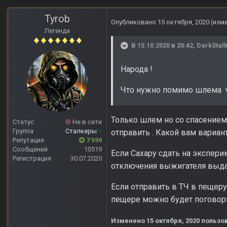
Tyrob
Опубликовано
15 октября, 2020
(изм
Легенда
В 15.10.2020 в 20:42,
DarkStal
Народа !
Что нужно помимо шлема ч
Только шлем но со спасением 
Статус
Не в сети
Группа
Сталкеры
+
отправить . Какой вам вариант
Репутация
7 599
Сообщений
10519
Если Сахару сдать на экспери
Регистрация
30.07.2020
отключения выжигателя выда
Если отправить в ТЧ в пещеру
пещере можно будет поговорит
Изменено
15 октября, 2020
пользов