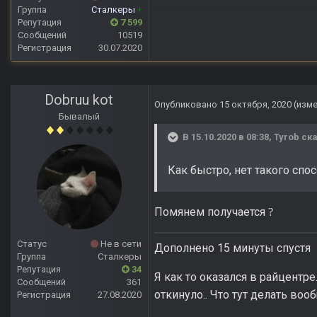
Группа
Сталкеры
+
Репутация
7 599
Сообщений
10519
Регистрация
30.07.2020
Dobruu kot
Опубликовано
15 октября, 2020
(изм
Бывалый
В 15.10.2020 в 08:38,
Tyrob
ска
Как быстро, нет такого спо
Помянем получается
?
Статус
Не в сети
Дополнено 15 минуты спустя
Группа
Сталкеры
Репутация
34
Я как то оказался в райцентре
Сообщений
361
откинуло.. Что тут делать во
Регистрация
27.08.2020