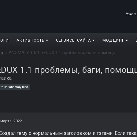
Уже з
ЛОГИ
АКТИВНОСТЬ
СЕРВИСЫ САЙТА
МОДДИНГ
ANOMALY 1.5.1 REDUX 1.1 проблемы, баги, помощь
ка
EDUX 1.1 проблемы, баги, помощ
талка
stalker anomaly mod
 марта, 2022
Создал тему с нормальным заголовком и тэгами. Если такая