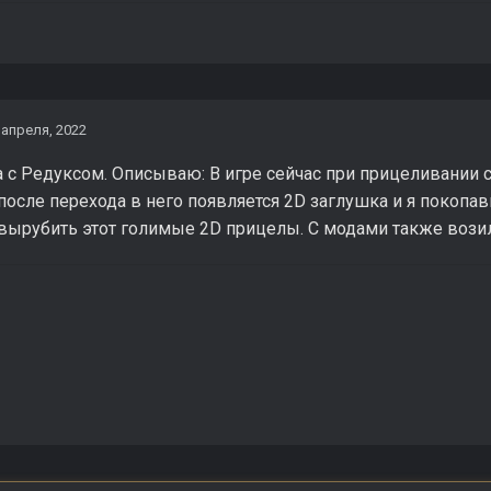
 апреля, 2022
 с Редуксом. Описываю: В игре сейчас при прицеливании 
 после перехода в него появляется 2D заглушка и я покопа
вырубить этот голимые 2D прицелы. С модами также возил