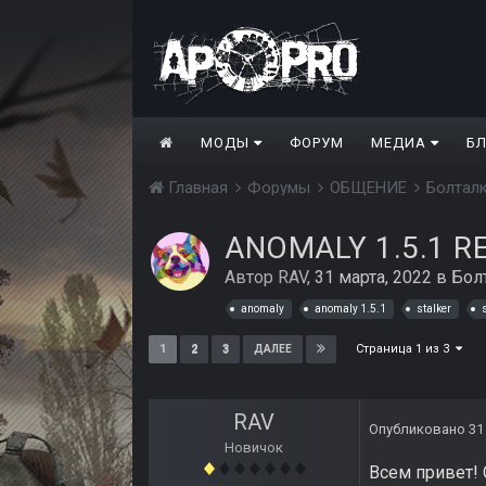
МОДЫ
ФОРУМ
МЕДИА
Б
Главная
Форумы
ОБЩЕНИЕ
Болтал
ANOMALY 1.5.1 R
Автор
RAV
,
31 марта, 2022
в
Бол
anomaly
anomaly 1.5.1
stalker
Страница 1 из 3
1
2
3
ДАЛЕЕ
RAV
Опубликовано
31
Новичок
Всем привет! 