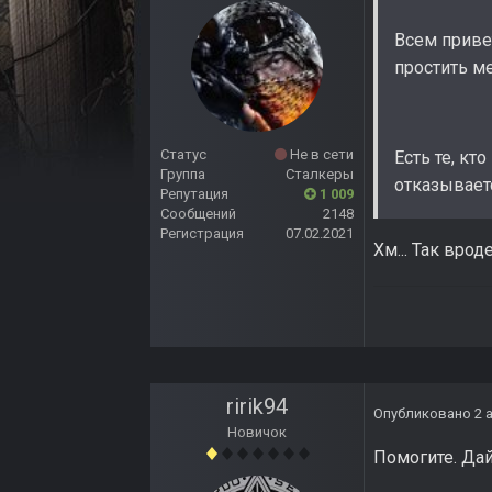
Всем привет
простить ме
Статус
Не в сети
Есть те, к
Группа
Сталкеры
отказывает
Репутация
1 009
Сообщений
2148
Регистрация
07.02.2021
Хм... Так врод
ririk94
Опубликовано
2 
Новичок
Помогите. Дай