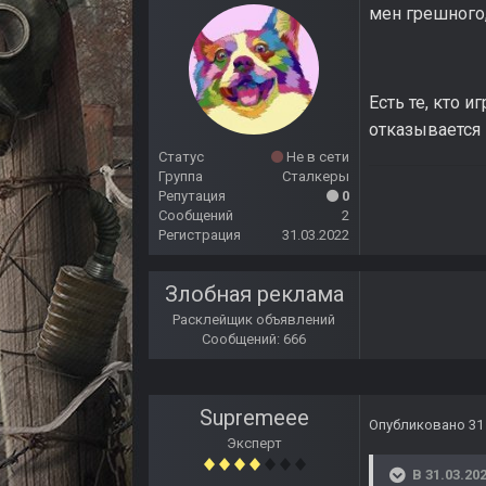
мен грешного,
Есть те, кто
отказывается 
Статус
Не в сети
Группа
Сталкеры
Репутация
0
Сообщений
2
Регистрация
31.03.2022
Злобная реклама
Расклейщик объявлений
Сообщений: 666
Supremeee
Опубликовано
31
Эксперт
В 31.03.202