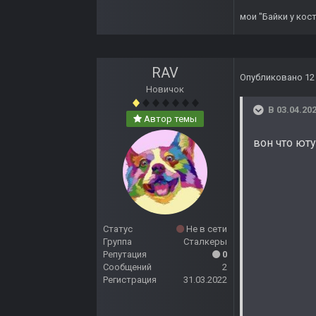
мои "
Байки у кос
RAV
Опубликовано
12
Новичок
В 03.04.202
Автор темы
вон что ют
Статус
Не в сети
Группа
Сталкеры
Репутация
0
Сообщений
2
Регистрация
31.03.2022