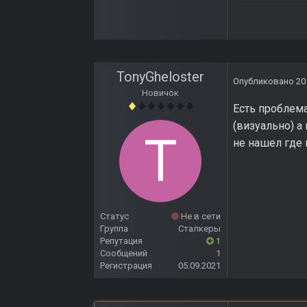
TonyGheloster
Опубликовано
20
Новичок
Есть проблема
(визуально) а
не нашел где 
Статус
Не в сети
Группа
Сталкеры
Репутация
1
Сообщений
1
Регистрация
05.09.2021