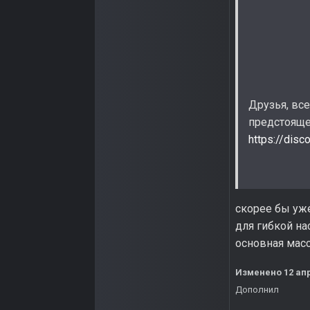
Друзья, вс
предстоящем
https://dis
скорее бы уже
для гибкой на
основная масс
Изменено
12 ап
Дополнил