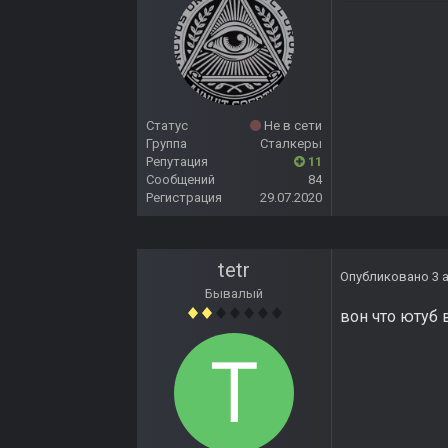
Статус
Не в сети
Группа
Сталкеры
Репутация
11
Сообщений
84
Регистрация
29.07.2020
tetr
Опубликовано
3 
Бывалый
вон что ютуб