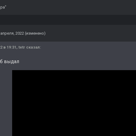
тра"
 апреля, 2022
(изменено)
2 в 19:31,
tetr
сказал:
уб выдал