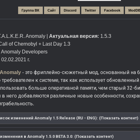
Группа ВК
Сайт
Discord
Twitter
Facebook
ModD
T.A.L.K.E.R. Anomaly |
Актуальная версия:
1.5.3
Call of Chernobyl + Last Day 1.3
Anomaly Developers
02.02.2021 г.
это фриплейно-сюжетный мод, основанный на 64
. Anomaly
-
требователен к системе, так как использует обновленный 
спользовать больше оперативной памяти, чем старый 32-
 в него добавляются различные новые особенности, сохра
играбельность
.
сок изменений Anomaly 1.5 Release (RU - ENG): (Показать контент)
зменения в Anomaly 1.5.0 BETA 3.0: (Показать контент)