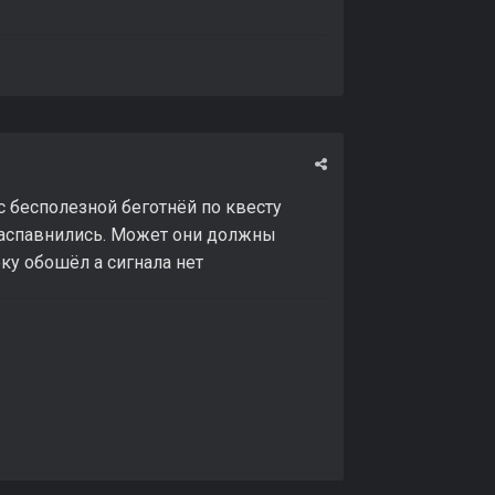
с бесполезной беготнёй по квесту
 заспавнились. Может они должны
оку обошёл а сигнала нет