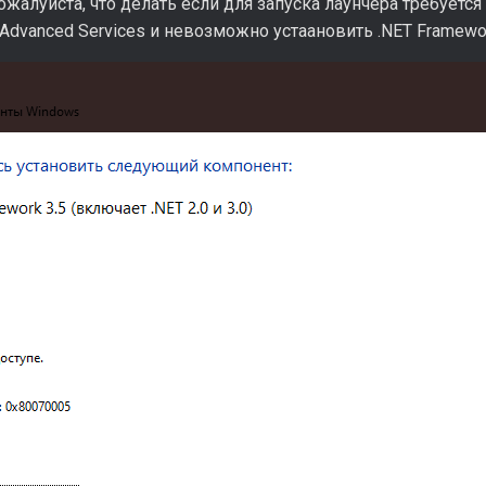
жалуйста, что делать если для запуска лаунчера требуется 
 Advanced Services и невозможно устаановить .NET Framewor