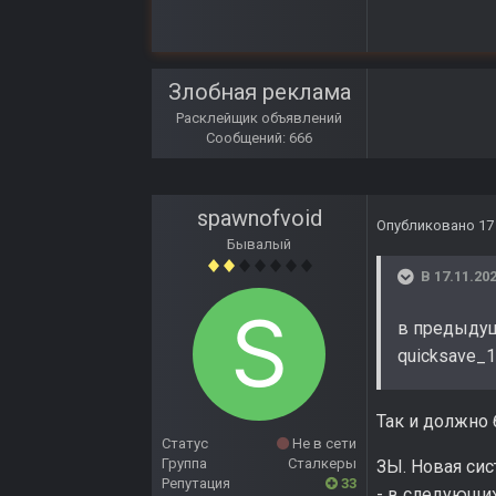
Злобная реклама
Расклейщик объявлений
Сообщений: 666
spawnofvoid
Опубликовано
17
Бывалый
В 17.11.202
в предыдущих
quicksave_1
Так и должно 
Статус
Не в сети
Группа
Сталкеры
ЗЫ. Новая сис
Репутация
33
- в следующи