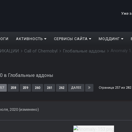
Уже з
ЛОГИ
АКТИВНОСТЬ
СЕРВИСЫ САЙТА
МОДДИНГ
Anomaly 1.
ДИФИКАЦИИ
Call of Chernobyl
Глобальные аддоны
20
в
Глобальные аддоны
Страница 257 из 28
257
258
259
260
261
262
ДАЛЕЕ
июля, 2020
(изменено)