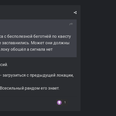
а с бесполезной беготнёй по квесту
не заспавнились. Может они должны
а локу обошёл а сигнала нет
сий.
- загрузиться с предыдущей локации,
о. Всесильный рандом его знает.
1