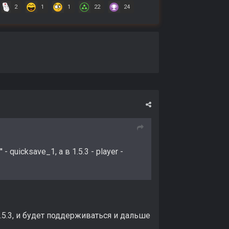
2
1
1
22
24
quicksave_1, а в 1.5.3 - player -
5.3, и будет поддерживаться и дальше