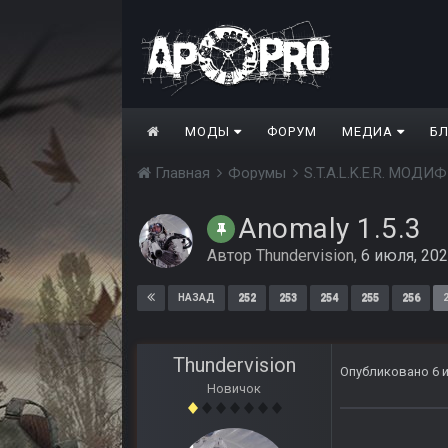
МОДЫ
ФОРУМ
МЕДИА
Б
Главная
Форумы
S.T.A.L.K.E.R. МО
Anomaly 1.5.3
Автор
Thundervision
,
6 июля, 20
252
253
254
255
256
НАЗАД
Thundervision
Опубликовано
6 
Новичок