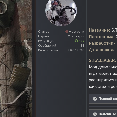
Название:
S.
Статус
Не в сети
Группа
Сталкеры
Платформа:
Репутация
327
Разработчик:
Сообщений
88
Дата выхода:
Регистрация
29.07.2020
S.T.A.L.K.E.R
Мод довольно 
игра может и
расширяться и
качества и ре
Полный спи
Основные и