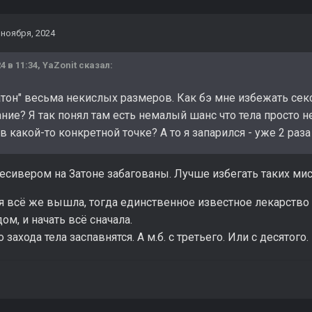
 ноября, 2024
4 в 11:34,
YaZonit
сказал:
атон" весьма некислых размеров. Как бэ мне избежать секс
ние? Я так понял там есть немалый шанс что тела просто 
в какой-то конкретной точке? А то я запарился - уже 2 раз
есивером на Затоне забагованы. Лучше избегать таких мис
я всё же вышла, тогда единственное известное лекарство 
ом, и начать всё сначала.
о захода тела заспавнятся. А м.б. с третьего. Или с десятог