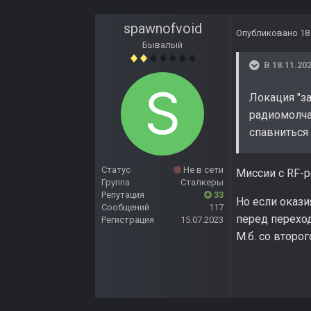
spawnofvoid
Опубликовано
18
Бывалый
В 18.11.202
Локация "з
радиомолча
спавниться 
Статус
Не в сети
Миссии с RF-р
Группа
Сталкеры
Репутация
33
Но если окази
Сообщений
117
перед переход
Регистрация
15.07.2023
М.б. со второг