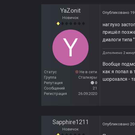
YaZonit
Опубликовано
19
Новичок
наглухо засто
пришёл позже.
диалоги типа "
Дополнено 2 мину
Вообще подмор
как я попал в
Статус
Не в сети
Группа
Сталкеры
шорохался - т
Репутация
0
Сообщений
21
Регистрация
26.09.2020
Sapphire1211
Опубликовано
20
Новичок