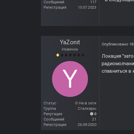
Сообщений
117
Регистрация
15.07.2023
YaZonit
Опубликовано
18
Новичок
Локация "зато
радиомолчание
спавниться в 
Статус
Не в сети
Группа
Сталкеры
Репутация
0
Сообщений
21
Регистрация
26.09.2020