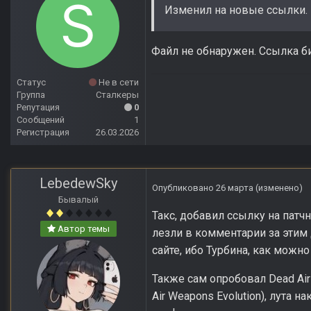
Изменил на новые ссылки.
Файл не обнаружен. Ссылка б
Статус
Не в сети
Группа
Сталкеры
Репутация
0
Сообщений
1
Регистрация
26.03.2026
LebedewSky
Опубликовано
26 марта
(изменено)
Бывалый
Такс, добавил ссылку на патч
Автор темы
лезли в комментарии за этим
сайте, ибо Турбина, как можн
Также сам опробовал Dead Air
Air Weapons Evolution), лута 