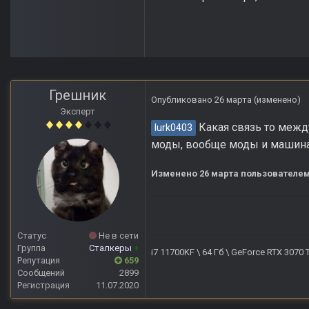
Грешник
Опубликовано
26 марта
(изменено)
Эксперт
Какая связь то между
lurk0403
моды, вообще моды и машина 
Изменено
26 марта
пользователем
Статус
Не в сети
Группа
Сталкеры
+
i7 11700KF \ 64 Гб \ GeForce RTX 3070
Репутация
659
Сообщений
2899
Регистрация
11.07.2020