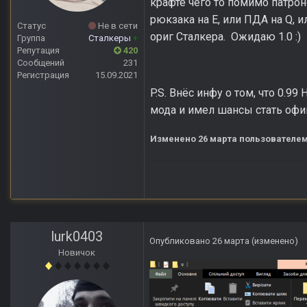
крафте чего то помимо патро
рюкзака на E, или ПДА на Q, 
Статус
Не в сети
ориг Сталкера. Ожидаю 1.0
:
)
Группа
Сталкеры
+
Репутация
420
Сообщений
231
Регистрация
15.09.2021
P.S. Внёс инфу о том, что 0
мода и имел шансы стать офи
Изменено
26 марта
пользователем
lurk0403
Опубликовано
26 марта
(изменено)
Новичок