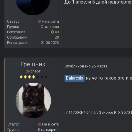
До 1 апреля 5 дней недотерпе
Статус
Не в сети
Группа
Сталкеры
Репутация
43
Сообщений
29
Регистрация
01.06.2023
Грешник
Опубликовано
26 марта
Эксперт
ну че то такое это и 
Dalarcsis
i7 11700KF \ 64 Гб \ GeForce RTX 3070
Статус
Не в сети
Группа
Сталкеры
+