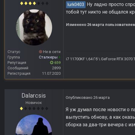
Ну ладно просто спро
lurk0403
тобой тут никто не общался к
Изменено
26 марта
пользователем
Статус
Не в сети
Группа
Сталкеры
+
i7 11700KF \ 64 Гб \ GeForce RTX 3070
Репутация
659
Сообщений
2899
Регистрация
11.07.2020
Dalarcsis
Опубликовано
26 марта
Новичок
Я уж думал после новости о п
выпустить обнову, а как оказ
сборка за два-три вечера с и