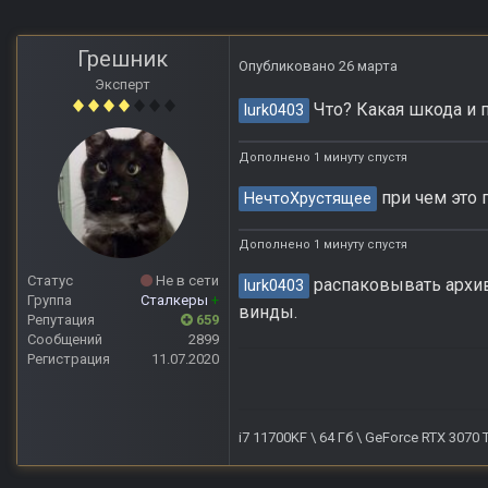
Грешник
Опубликовано
26 марта
Эксперт
Что? Какая шкода и п
lurk0403
Дополнено 1 минуту спустя
при чем это 
НечтоХрустящее
Дополнено 1 минуту спустя
Статус
Не в сети
распаковывать архив
lurk0403
Группа
Сталкеры
+
винды.
Репутация
659
Сообщений
2899
Регистрация
11.07.2020
i7 11700KF \ 64 Гб \ GeForce RTX 3070