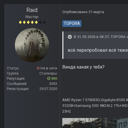
Raid
Опубликовано
31 марта
Мастер
TOPORA
В 31.03.2026 в 08:27,
TOPORA
с
всё перепробовал всё таже
Винда какая у тебя?
Статус
Не в сети
Группа
Сталкеры
Репутация
880
Сообщений
3363
Регистрация
29.07.2020
AMD Ryzen 7 5700X3D;Gigabyte B550 AO
512GB+Samsung SSD 980 M.2 1Tb+WD Ca
25H2