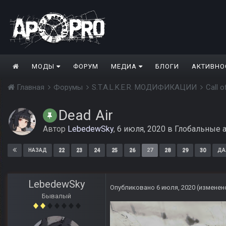
МОДЫ
ФОРУМ
МЕДИА
БЛОГИ
АКТИВНО
Главная
Форумы
S.T.A.L.K.E.R. МОДИФИКАЦИИ
Call 
Dead Air
Автор
LebedewSky
,
6 июля, 2020
в
Глобальные 
22
23
24
25
26
27
28
29
30
НАЗАД
ДА
LebedewSky
Опубликовано
6 июля, 2020
(изменен
Бывалый