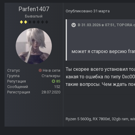
Parfen1407
Опубликовано
31 марта
Бывалый
В 31.03.2026 в 07:51,
TOPORA
с
может я старою версию fra
Ты скорее всего установил то
Статус
Не в сети
Группа
Сталкеры
какая то ошибка по типу 0xc0
Репутация
85
такие вопросы. Чем ждать пока
Сообщений
152
Регистрация
28.07.2020
Ryzen 5 5600g, RX 7800xt, 32gb ram, wi