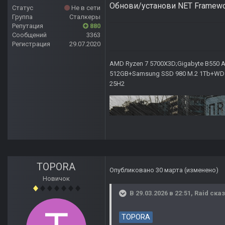
Обнови/установи NET Framewor
Статус
Не в сети
Группа
Сталкеры
Репутация
880
Сообщений
3363
Регистрация
29.07.2020
AMD Ryzen 7 5700X3D;Gigabyte B550 AO
512GB+Samsung SSD 980 M.2 1Tb+WD Ca
25H2
TOPORA
Опубликовано
30 марта
(изменено)
Новичок
В 29.03.2026 в 22:51,
Raid
сказ
TOPORA