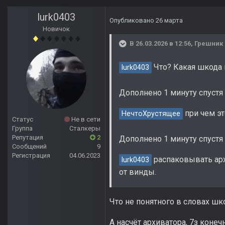
lurk0403
Опубликовано
26 марта
Новичок
В 26.03.2026 в 12:56,
Грешник
Что? Какая шкода и
lurk0403
Дополнено 1 минуту спустя
при чем эт
НечтоХрустящее
Статус
Не в сети
Группа
Сталкеры
Репутация
2
Дополнено 1 минуту спустя
Сообщений
9
Регистрация
04.06.2023
распаковывать арх
lurk0403
от винды.
Что не понятного в словах шк
А насчёт архиватора, 7з конеч