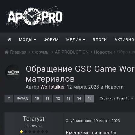
МОДЫ
ФОРУМ
МЕДИА
БЛОГИ
АКТИВНО
Обращен
Главная
Форумы
AP PRODUCTION
Новости
Обращение GSC Game Worl
материалов
Автор
Wolfstalker
,
12 марта, 2023
в
Новости
Страница 15 из 15
10
11
12
13
14
15
НАЗАД
Teraryst
Опубликовано
19 марта, 2023
Новичок
Вместе мы сильнее!
👊