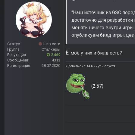
"Наш источник из GSC перед
достаточно для разработки н
менять ничего внутри игры 
опубликуем билд игры, цель
Статус
Не в сети
Группа
Сталкеры
Ё-моё у них и билд есть?
Репутация
2 469
Сообщений
4313
Регистрация
28.07.2020
Дополнено 14 минуты спустя
(
2:57
)