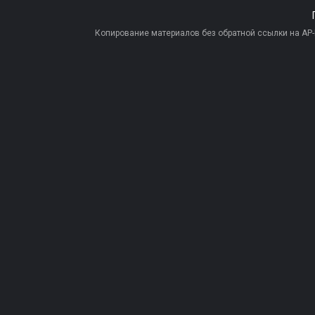
Копирование материалов без обратной ссылки на AP-PR