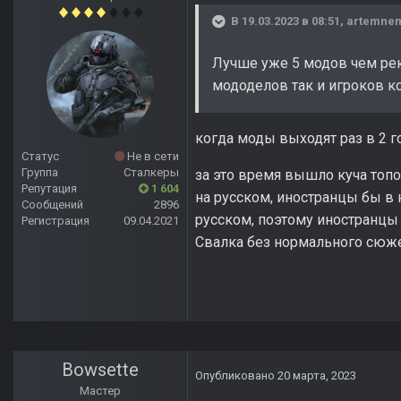
В 19.03.2023 в 08:51,
artemne
Лучше уже 5 модов чем рек
мододелов так и игроков ко
когда моды выходят раз в 2 г
Статус
Не в сети
Группа
Сталкеры
за это время вышло куча топо
Репутация
1 604
на русском, иностранцы бы в 
Сообщений
2896
русском, поэтому иностранцы 
Регистрация
09.04.2021
Свалка без нормального сюже
Bowsette
Опубликовано
20 марта, 2023
Мастер