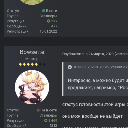
Статус
В сети
Группа
Сталкеры
Репутация
217
Сообщений
477
Регистрация
15.01.2022
Bowsette
Опубликовано
24 марта, 2023
(измен
Мастер
В 23.03.2023 в 23:25,
vsevet
ск
Интересно, а можно будет и
предлагает, например, "Ро
стастус готовности этой игры
Статус
Не в сети
Группа
Сталкеры
она мож вообще не выйдет
Репутация
2 469
Сообщений
4313