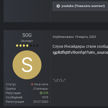
youtube (Показать контент)
SOG
Опубликовано
19 марта, 2023
Эксперт
Слухи Инсайдеры стали сообщат
igp8dflqttfvl9cmfqrt?utm_sou
¯\_(ツ)_/¯
Статус
Не в сети
Группа
Сталкеры
Репутация
375
Сообщений
1073
Регистрация
20.07.2020