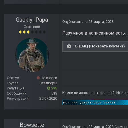
Gackiy_Papa
Опубликовано
23 марта, 2023
Опытный
Разумное в написанном есть..
ТЫДЫЦ (Показать контент)
Статус
Не в сети
Группа
Сталкеры
Репутация
295
Камни не исполняют желаний. Их исп
Сообщений
519
Регистрация
25.07.2020
Bowsette
Опубликовано
23 марта, 2023
(измен