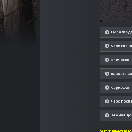
Неразведа
чаэс где н
опечатанн
кассета са
саркофаг п
чаэс посл
Темная до
установк