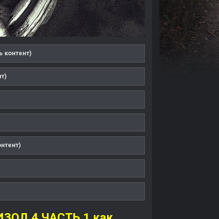
ь контент)
нт)
онтент)
ИЗОД 4 ЧАСТЬ 1 как