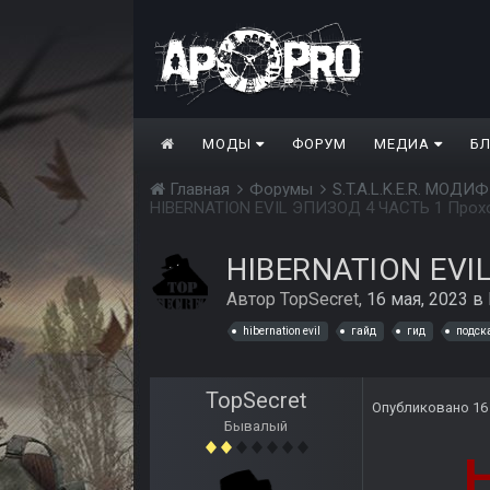
МОДЫ
ФОРУМ
МЕДИА
Б
Главная
Форумы
S.T.A.L.K.E.R. МО
HIBERNATION EVIL ЭПИЗОД 4 ЧАСТЬ 1 Про
HIBERNATION EVI
Автор
TopSecret
,
16 мая, 2023
в
hibernation evil
гайд
гид
подск
TopSecret
Опубликовано
16
Бывалый
HIB