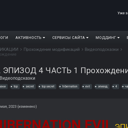
Уже з
ЛОГИ
АКТИВНОСТЬ
СЕРВИСЫ САЙТА
МОДДИНГ
ДИФИКАЦИИ
Прохождение модификаций
Видеоподсказки
хождение
L ЭПИЗОД 4 ЧАСТЬ 1 Прохожден
Видеоподсказки
азки
top
secret
top secret
hibernation
evil
эпизод
4
ч
 мая, 2023
(изменено)
ERNATION EVIL
ЭП