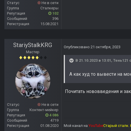
Статус
Не в сети
Группа
Сталкеры
Репутация
102
Сообщений
396
Регистрация
15.08.2021
StariyStalkKRG
Опубликовано
21 октября, 2023
Мастер
В 21.10.2023 в 13:01,
Тень121
с
А как худ то вывести на мон
Почитать нововведения и зак
Статус
Не в сети
Группа
Контент-мейкер
Репутация
4 086
Сообщений
4719
Регистрация
01.08.2020
Мой канал на
YouTube
Старый сталк. 