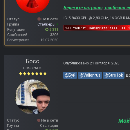
Берегите патроны, особенно е
IC i5-8400 CPU @ 2,80 GHz, 16 OGB RA
Статус
Не в сети
Группа
Сталкеры
+
Репутация
2 311
Сообщений
3206
Регистрация
12.07.2020
Босс
Опубликовано
21 октября, 2023
BOSSPACK
д
@Буй
@Valienrus
@Stre1ok
Мой
Статус
Не в сети
Группа
Сталкеры