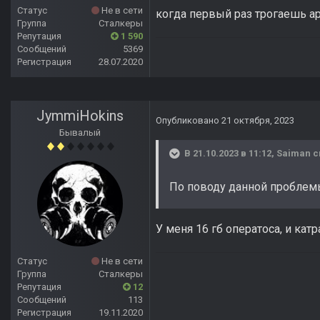
Статус
Не в сети
когда первый раз трогаешь ар
Группа
Сталкеры
Репутация
1 590
Сообщений
5369
Регистрация
28.07.2020
JymmiHokins
Опубликовано
21 октября, 2023
Бывалый
В 21.10.2023 в 11:12,
Saiman
с
По поводу данной проблем
У меня 16 гб оператоса, и катра
Статус
Не в сети
Группа
Сталкеры
Репутация
12
Сообщений
113
Регистрация
19.11.2020