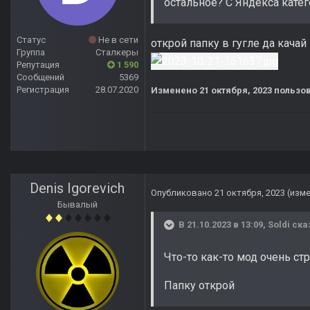
остальное? С Яндекса катего
Статус
Не в сети
открой папку в гугле да кача
Группа
Сталкеры
Репутация
1 590
Сообщений
5369
Регистрация
28.07.2020
Изменено
21 октября, 2023
пользо
Denis Igorevich
Опубликовано
21 октября, 2023
(изм
Бывалый
В 21.10.2023 в 13:09,
Soldi
ска
Что-то как-то мод очень ст
Папку открой