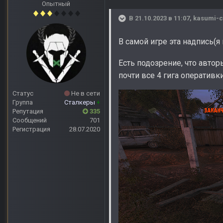
Опытный
В 21.10.2023 в 11:07,
kasumi-
В самой игре эта надпись(я
Есть подозрение, что авто
почти все 4 гига оперативк
Статус
Не в сети
Группа
Сталкеры
+
Репутация
335
Сообщений
701
Регистрация
28.07.2020