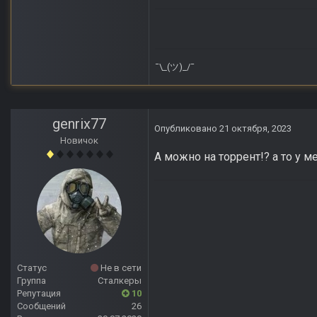
¯\_(ツ)_/¯
genrix77
Опубликовано
21 октября, 2023
Новичок
А можно на торрент!? а то у 
Статус
Не в сети
Группа
Сталкеры
Репутация
10
Сообщений
26