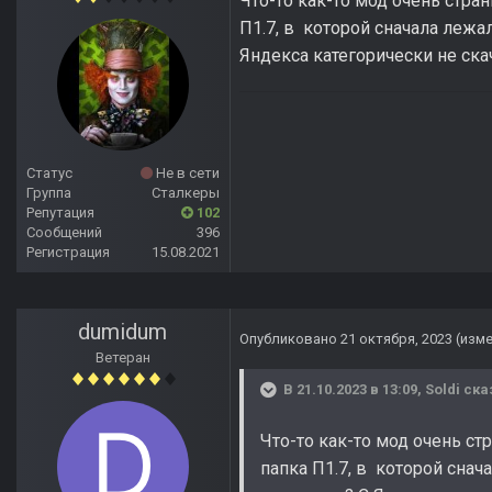
Что-то как-то мод очень стран
П1.7, в которой сначала лежал 
Яндекса категорически не скач
Статус
Не в сети
Группа
Сталкеры
Репутация
102
Сообщений
396
Регистрация
15.08.2021
dumidum
Опубликовано
21 октября, 2023
(изм
Ветеран
В 21.10.2023 в 13:09,
Soldi
ска
Что-то как-то мод очень стр
папка П1.7, в которой снача