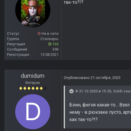
так-то?!?
Статус
Не в сети
Группа
Сталкеры
Репутация
102
Сообщений
396
Регистрация
15.08.2021
dumidum
Опубликовано
21 октября, 2023
Ветеран
В 21.10.2023 в 15:25,
Soldi
ска
Блин, фигня какая-то... Взя
нему - в рюкзаке пусто, арт
как так-то?!?