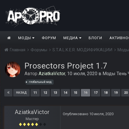
МОДЫ
ФОРУМ
МЕДИА
БЛОГИ
АКТИВНО
Главная
Форумы
S.T.A.L.K.E.R. МОДИФИКАЦИИ
Моды
Prosectors Project 1.7
Автор
AziatkaVictor
,
10 июля, 2020
в
Моды Тень 
глобальный мод
11
12
13
14
15
16
17
18
19
20
НАЗАД
AziatkaVictor
Опубликовано
10 июля, 2020
Мастер