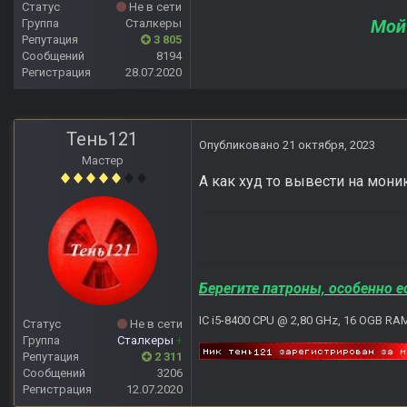
Статус
Не в сети
Мой
Группа
Сталкеры
Репутация
3 805
Сообщений
8194
Регистрация
28.07.2020
Тень121
Опубликовано
21 октября, 2023
Мастер
А как худ то вывести на моник
Берегите патроны, особенно е
IC i5-8400 CPU @ 2,80 GHz, 16 OGB RA
Статус
Не в сети
Группа
Сталкеры
+
Репутация
2 311
Сообщений
3206
Регистрация
12.07.2020