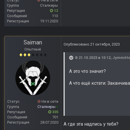
Статус
Не в сети
Группа
Сталкеры
Репутация
12
Сообщений
113
Регистрация
19.11.2020
Saiman
Опубликовано
21 октября, 2023
Опытный
В 21.10.2023 в 10:12,
JymmiHo
А это что значит?
А что ещё кстати: Заканчив
Статус
Не в сети
Группа
Сталкеры
+
Репутация
335
Сообщений
701
Регистрация
28.07.2020
А где эта надпись у тебя?