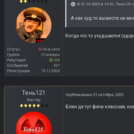
В 21.10.2023 в 13:01,
Тень121
с
А как худ то вывести на мон
Когда что то ухудшается (здор
Статус
Не в сети
Группа
Сталкеры
Репутация
226
Сообщений
327
Регистрация
13.11.2020
Тень121
Опубликовано
21 октября, 2023
Мастер
Блин да тут фича классная, ок