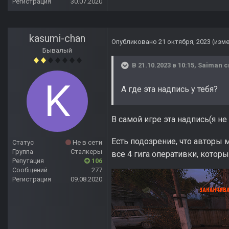
Регистрация
30.07.2020
kasumi-chan
Опубликовано
21 октября, 2023
(изм
Бывалый
В 21.10.2023 в 10:15,
Saiman
с
А где эта надпись у тебя?
В самой игре эта надпись(я не
Есть подозрение, что авторы 
Статус
Не в сети
Группа
Сталкеры
все 4 гига оперативки, котор
Репутация
106
Сообщений
277
Регистрация
09.08.2020