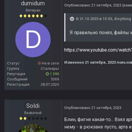
dumidum
Опубликовано
21 октября, 2023
(изм
Ветеран
В 21.10.2023 в 15:03,
diey0ung
Я правильно понял, файлы 
https://www.youtube.com/wat
Изменено
21 октября, 2023
пользо
Статус
Не в сети
Группа
Сталкеры
Репутация
1 590
Сообщений
5369
Регистрация
28.07.2020
Soldi
Опубликовано
21 октября, 2023
Бывалый
Блин, фигня какая-то... Взял 
нему - в рюкзаке пусто, арта 