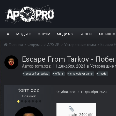
МОДЫ
ФОРУМ
МЕДИА
БЛОГИ
АКТИВНО
Escape F
Главная
Форумы
АРХИВ
Устаревшие темы
Escape From Tarkov - Побе
Автор
torm.ozz
,
11 декабря, 2023
в
Устаревшие 
escape from tarkov
offlain
singleplayer game
mods
torm.ozz
Опубликовано
11 декабря, 2023
Новичок
scale_2400.jfif