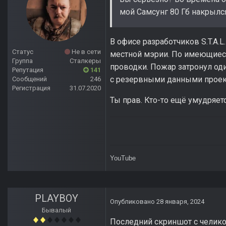
мой Самсунг 80 Гб накрылся
В офисе разработчиков S.T.A.L
Статус
Не в сети
местной мэрии. По имеющиеся
Группа
Сталкеры
проводки. Пожар затронул оди
Репутация
141
с резервными данными проекто
Сообщений
246
Регистрация
31.07.2020
Ты прав. Кто-то ещё умудряет
YouTube
PLAYBOY
Опубликовано
28 января, 2024
Бывалый
Последний скриншот с челико