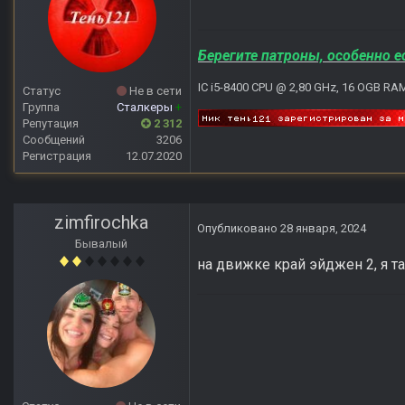
Берегите патроны, особенно е
IC i5-8400 CPU @ 2,80 GHz, 16 OGB RA
Статус
Не в сети
Группа
Сталкеры
+
Репутация
2 312
Сообщений
3206
Регистрация
12.07.2020
zimfirochka
Опубликовано
28 января, 2024
Бывалый
на движке край эйджен 2, я т