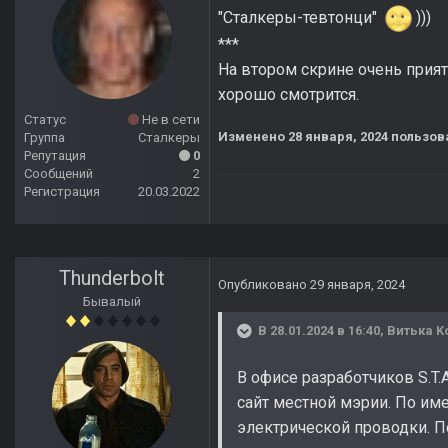
"Сталкеры-тевтонци"
)))
***
На втором скрине очень прият
хорошо смотрится.
Статус
Не в сети
Изменено
28 января, 2024
пользова
Группа
Сталкеры
Репутация
0
Сообщений
2
Регистрация
20.03.2022
Thunderbolt
Опубликовано
29 января, 2024
Бывалый
В 28.01.2024 в 16:40,
Витька K
В офисе разработчиков S.T.
сайт местной мэрии. По им
электрической проводки. П