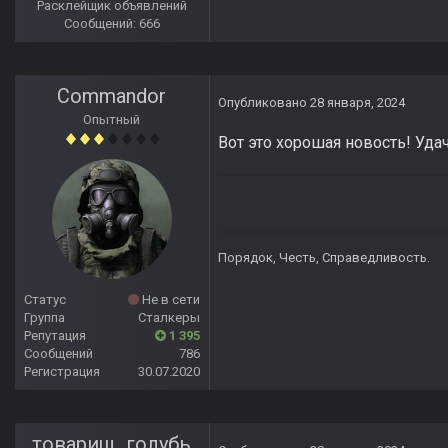
Расклейщик объявлений
Сообщений: 666
Commandor
Опубликовано
28 января, 2024
Опытный
Вот это хорошая новость! Уда
Порядок, Честь, Справедливость.
Статус
Не в сети
Группа
Сталкеры
Репутация
1 395
Сообщений
786
Регистрация
30.07.2020
товарищ_голубь