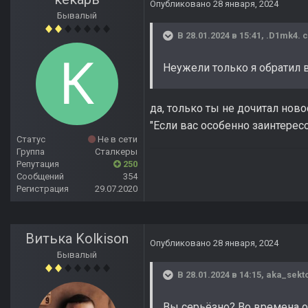
Опубликовано
28 января, 2024
Бывалый
В 28.01.2024 в 15:41,
.D1mk4.
с
Неужели только я обратил 
да, только ты не дочитал ново
"Если вас особенно заинтересо
Статус
Не в сети
Группа
Сталкеры
Репутация
250
Сообщений
354
Регистрация
29.07.2020
Витька Kolkison
Опубликовано
28 января, 2024
Бывалый
В 28.01.2024 в 14:15,
aka_sekt
Вы серьёзно? Во времена об