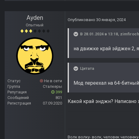
Ayden
Опубликовано
30 января, 2024
Опытный
В 28.01.2024 в 13:18,
zimfiroc
на движке край эйджен 2, я
Цитата
Статус
Не в сети
Мод переехал на 64-битны
Группа
Сталкеры
Репутация
399
Сообщений
801
Какой край энджн? Написано
Регистрация
07.09.2020
Волк волку- волк, человек человеку