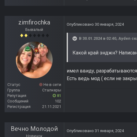
zimfirochka
Опубликовано
30 января, 2024
Бывалый
В 30.01.2024 в 02:40,
Ayden
ск
Какой край энджн? Написа
имел ввиду, разрабатываются 
Есть ведь мод ( если не закры
Статус
Не в сети
Группа
Сталкеры
Репутация
81
Сообщений
102
Регистрация
21.11.2021
Вечно Молодой
Опубликовано
31 января, 2024
Новичок