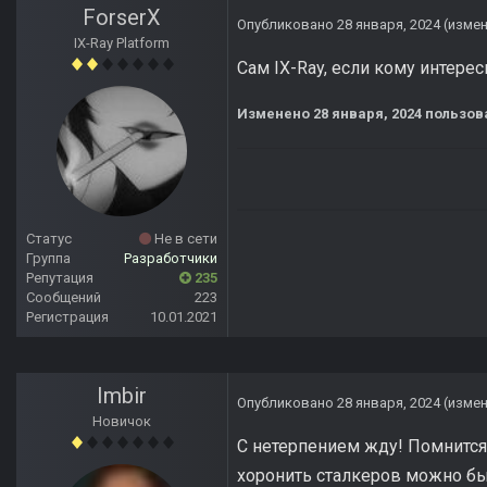
ForserX
Опубликовано
28 января, 2024
(изме
IX-Ray Platform
Сам IX-Ray, если кому интере
Изменено
28 января, 2024
пользова
Статус
Не в сети
Группа
Разработчики
Репутация
235
Сообщений
223
Регистрация
10.01.2021
Imbir
Опубликовано
28 января, 2024
(изме
Новичок
С нетерпением жду! Помнится 
хоронить сталкеров можно был