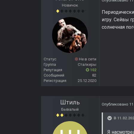
Опубликовано
11
Новичок
Периодически 
игру. Сейвы г
солнечная пог
Статус
Не в сети
Группа
Сталкеры
Репутация
102
Сообщений
82
Регистрация
25.12.2020
Штиль
Опубликовано
11
Бывалый
В 11.02.202
Я насмотрел