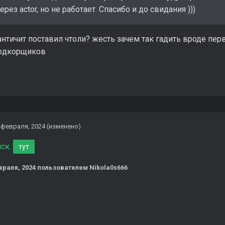
ерез actor, но не работает. Спасибо и до свидания )))
античит поставил чтоли? жесть зачем так гадить вроде пер
ардкорщиков
 февраля, 2024
(изменено)
иск.
тут
враля, 2024
пользователем Nikola0s666