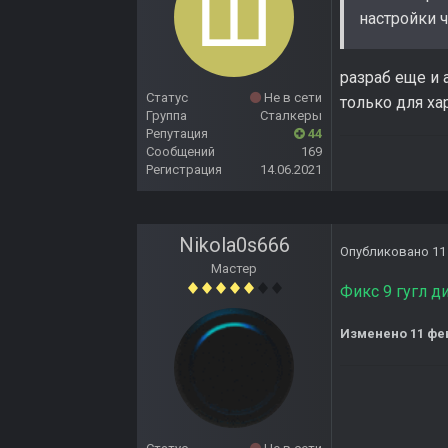
настройки ч
разраб еще и 
Статус
Не в сети
только для х
Группа
Сталкеры
Репутация
44
Сообщений
169
Регистрация
14.06.2021
Nikola0s666
Опубликовано
11
Мастер
Фикс 9 гугл д
Изменено
11 фе