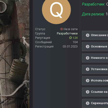
Разработчик:
Q
Дата релиза:
1
Статус
Не в сети
Группа
Разработчики
Описание 
Репутация
124
Сообщений
104
Основные 
Регистрация
03.01.2023
Немного о
Установка 
Использов
Ссылки на
Скриншоты