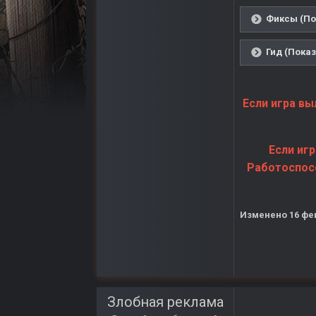
Фиксы (По
Гид (Показ
Если игра вы
Если иг
Работоспосо
Изменено
16 фе
Злобная реклама