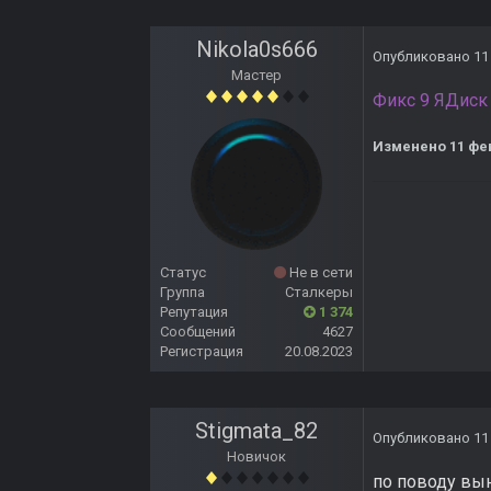
Nikola0s666
Опубликовано
11
Мастер
Фикс 9 ЯДис
Изменено
11 фе
Статус
Не в сети
Группа
Сталкеры
Репутация
1 374
Сообщений
4627
Регистрация
20.08.2023
Stigmata_82
Опубликовано
11
Новичок
по поводу вын