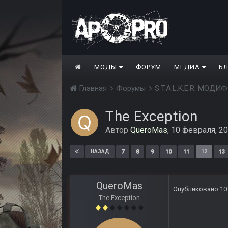
МОДЫ
ФОРУМ
МЕДИА
Б
Главная
Форумы
S.T.A.L.K.E.R. МО
The Exception
Автор
QueroMas
,
10 февраля, 2
7
8
9
10
11
12
13
НАЗАД
QueroMas
Опубликовано
10
The Exception