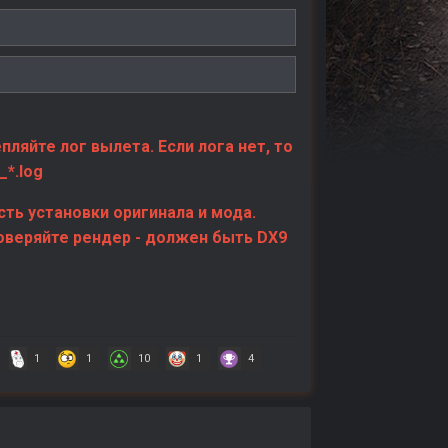
пляйте лог вылета. Если лога нет, то
_*.log
сть установки оригинала и мода.
оверяйте рендер - должен быть DX9
1
1
10
1
4