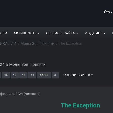
Уже з
ЛОГИ
АКТИВНОСТЬ
СЕРВИСЫ САЙТА
МОДДИНГ
The Exception
ДИФИКАЦИИ
Моды Зов Припяти
024
в
Моды Зов Припяти
Страница 12 из 120
14
15
16
17
ДАЛЕЕ
 февраля, 2024
(изменено)
The Exception