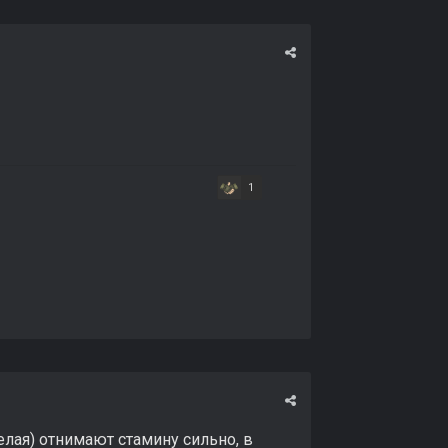
1
елая) отнимают стамину сильно, в