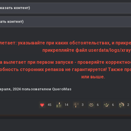
казать контент)
ать контент)
летает: указывайте при каких обстоятельствах, и прикре
прикрепляйте файл userdata/logs/xray
ра вылетает при первом запуске - проверяйте корректно
бность сторонних репаков не гарантируется! Также пр
или выше.
враля, 2024
пользователем QueroMas
45
14
3
6
6
2