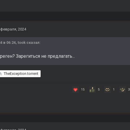
 февраля, 2024
4 в 06:24,
took
сказал:
ареген? Зарегиться не предлагать...
TheException.torrent
15
5
1
3