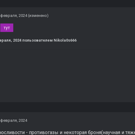
 февраля, 2024
(изменено)
к
тут
враля, 2024
пользователем Nikola0s666
 февраля, 2024
осливости - противогазы и некоторая броня(научная и тяж