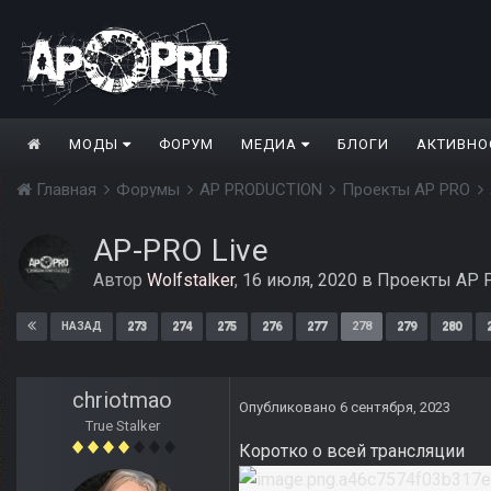
МОДЫ
ФОРУМ
МЕДИА
БЛОГИ
АКТИВНО
Главная
Форумы
AP PRODUCTION
Проекты AP PRO
AP-PRO Live
Автор
Wolfstalker
,
16 июля, 2020
в
Проекты AP 
273
274
275
276
277
278
279
280
НАЗАД
chriotmao
Опубликовано
6 сентября, 2023
True Stalker
Коротко о всей трансляции