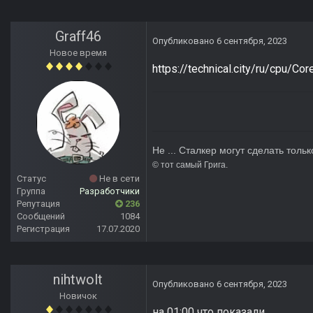
Graff46
Опубликовано
6 сентября, 2023
Новое время
https://technical.city/ru/cpu/C
Не ... Сталкер могут сделать тольк
© тот сам
Статус
Не в сети
Группа
Разработчики
Репутация
236
Сообщений
1084
Регистрация
17.07.2020
nihtwolt
Опубликовано
6 сентября, 2023
Новичок
на 01:00 что показали