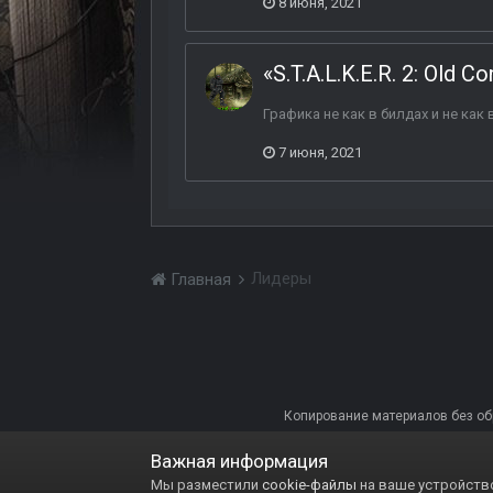
8 июня, 2021
«S.T.A.L.K.E.R. 2: Old
Графика не как в билдах и не как
7 июня, 2021
Лидеры
Главная
Копирование материалов без обра
Важная информация
Мы разместили
cookie-файлы
на ваше устройство