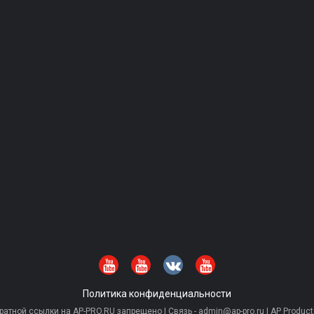
Политика конфиденциальности
тной ссылки на AP-PRO.RU запрещено | Связь - admin@ap-pro.ru | AP Producti