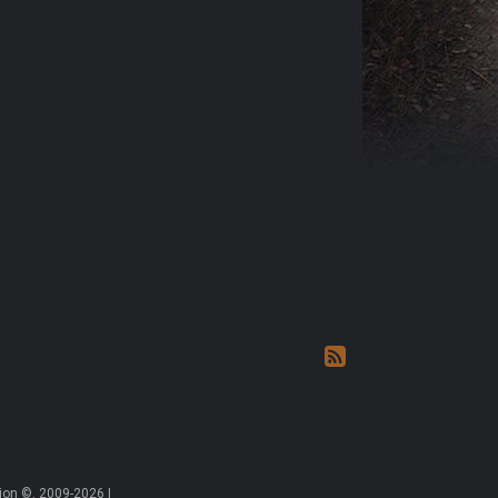
on ©, 2009-2026 |