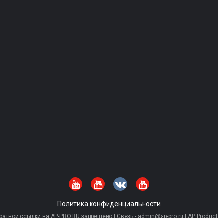
Политика конфиденциальности
тной ссылки на AP-PRO.RU запрещено | Связь - admin@ap-pro.ru | AP Producti