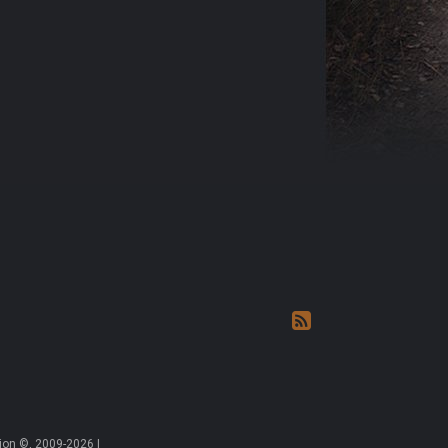
on ©, 2009-2026 |