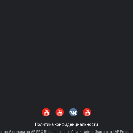
Политика конфиденциальности
тной ссылки на AP-PRO.RU запрещено | Связь - admin@ap-pro.ru | AP Producti