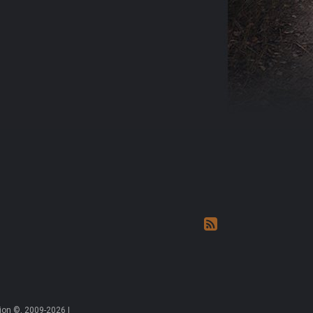
on ©, 2009-2026 |