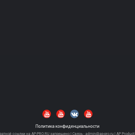
Политика конфиденциальности
тной ссылки на AP-PRO.RU запрещено | Связь - admin@ap-pro.ru | AP Producti