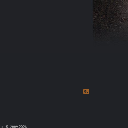
on ©, 2009-2026 |