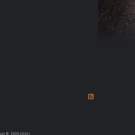
on ©, 2009-2026 |