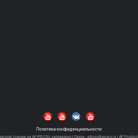
Политика конфиденциальности
тной ссылки на AP-PRO.RU запрещено | Связь - admin@ap-pro.ru | AP Producti