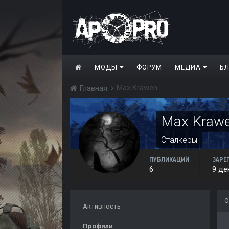
МОДЫ
ФОРУМ
МЕДИА
Б
Max Krawen
Главная
Max Kraw
Сталкеры
ПУБЛИКАЦИЙ
ЗАРЕ
6
9 де
О
Активность
Профили