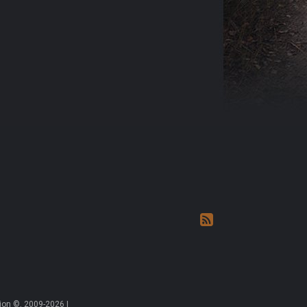
on ©, 2009-2026 |