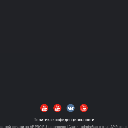
Политика конфиденциальности
тной ссылки на AP-PRO.RU запрещено | Связь - admin@ap-pro.ru | AP Producti