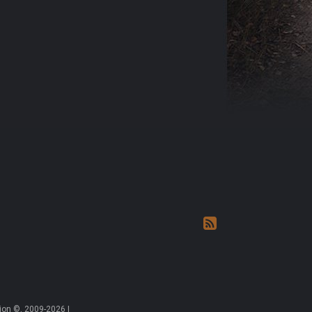
on ©, 2009-2026 |