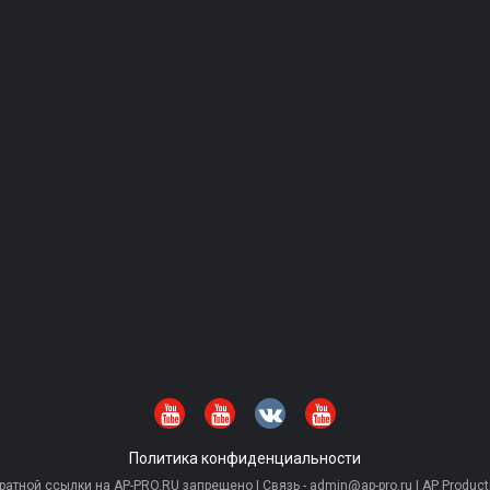
Политика конфиденциальности
тной ссылки на AP-PRO.RU запрещено | Связь - admin@ap-pro.ru | AP Producti