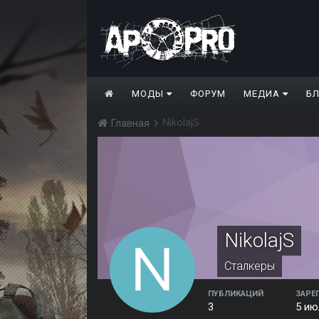
МОДЫ
ФОРУМ
МЕДИА
Б
NikolajS
Главная
NikolajS
Сталкеры
ПУБЛИКАЦИЙ
ЗАРЕ
3
5 ию