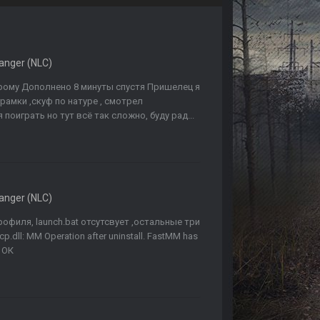
anger (NLC)
арому Дополнено 8 минуты спустя Пришелец я
рамки ,скуф по натуре , смотрел
поиграть но тут всё так сложно, буду рад...
anger (NLC)
рофиля, launch.bat oтсутсвует ,остальные три
.dll: MM Operation after uninstall. FastMM has
. ОК