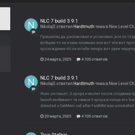
NLC 7 build 3.9.1
NikolajS
ответил
Hardtmuth
тема в
New Level Ch
Пришелец да ,распаковал и установил ,все по ст
вобщем-то не очень понимаю все вот эти вот прог
прохождение nlc на ютабе теперь вот руки чешутся 
24 марта, 2025
4 105 ответов
NLC 7 build 3.9.1
NikolajS
ответил
Hardtmuth
тема в
New Level Ch
Ясно ,не пашет ,3 эрора и вылет после создания п
launch выбивают те самые 3 эрора,в конце это luaicp
detected a GetMem call after FastMM was uninstalled
20 марта, 2025
4 105 ответов
True Stalker