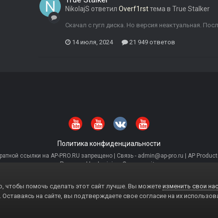
NikolajS
ответил
Overf1rst
тема в
True Stalker
Скачал с гугл диска. Но версия неактуальная. Пос
14 июля, 2024
21 949 ответов
Политика конфиденциальности
тной ссылки на AP-PRO.RU запрещено | Связь - admin@ap-pro.ru | AP Producti
Powered by Invision Community
, чтобы помочь сделать этот сайт лучше. Вы можете
изменить свои нас
. Оставаясь на сайте, вы подтверждаете свое согласие на их использов