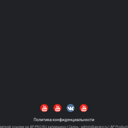
Политика конфиденциальности
тной ссылки на AP-PRO.RU запрещено | Связь - admin@ap-pro.ru | AP Producti