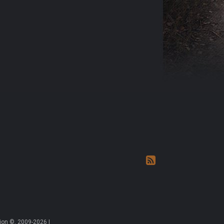
on ©, 2009-2026 |