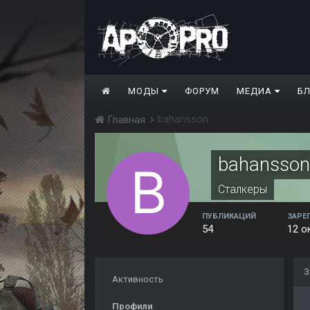
МОДЫ
ФОРУМ
МЕДИА
Б
bahansson
Главная
bahansson
Сталкеры
ПУБЛИКАЦИЙ
ЗАРЕ
54
12 о
З
Активность
Профили