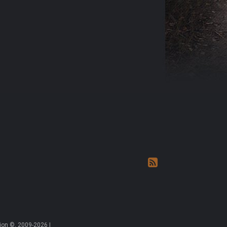
on ©, 2009-2026 |