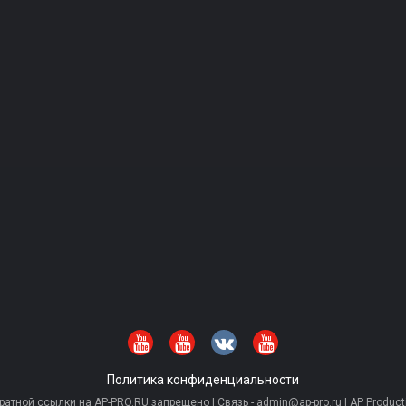
Политика конфиденциальности
тной ссылки на AP-PRO.RU запрещено | Связь - admin@ap-pro.ru | AP Producti