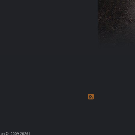
on ©, 2009-2026 |