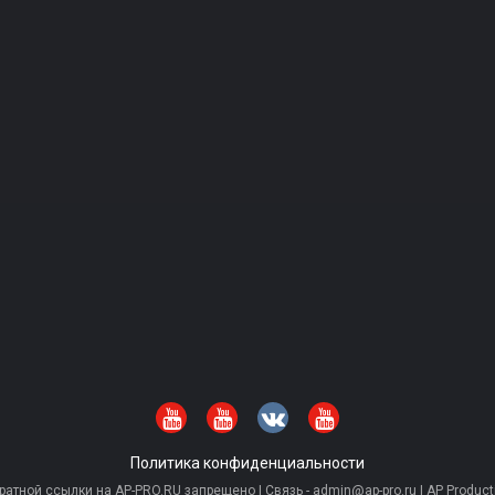
Политика конфиденциальности
тной ссылки на AP-PRO.RU запрещено | Связь - admin@ap-pro.ru | AP Producti