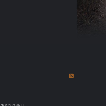
on ©, 2009-2026 |