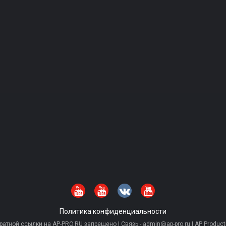
Политика конфиденциальности
тной ссылки на AP-PRO.RU запрещено | Связь - admin@ap-pro.ru | AP Producti