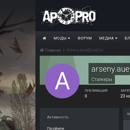
МОДЫ
ФОРУМ
МЕДИА
Б
arseny.aue@mail.ru
Главная
arseny.au
Сталкеры
ПУБЛИКАЦИЙ
ЗАРЕ
0
23 н
М
Активность
Профили