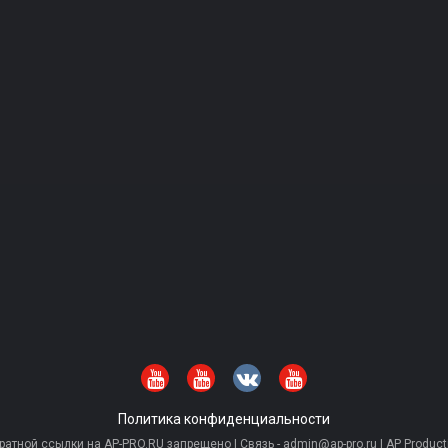
Политика конфиденциальности
тной ссылки на AP-PRO.RU запрещено | Связь - admin@ap-pro.ru | AP Producti