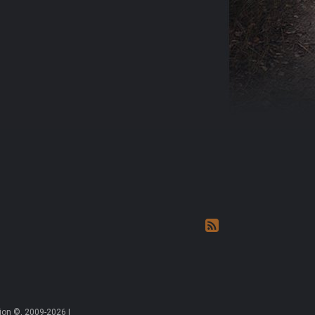
on ©, 2009-2026 |