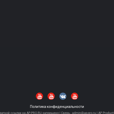
Политика конфиденциальности
тной ссылки на AP-PRO.RU запрещено | Связь - admin@ap-pro.ru | AP Producti