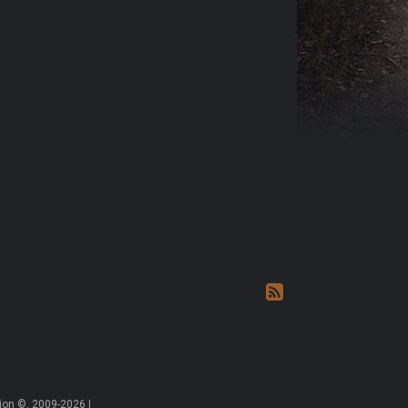
on ©, 2009-2026 |