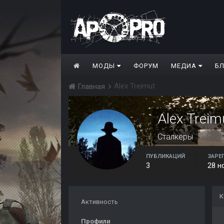
МОДЫ
ФОРУМ
МЕДИА
Б
Alex Treimut
Главная
Alex Treim
Сталкеры
ПУБЛИКАЦИЙ
ЗАРЕ
3
28 н
К
Активность
Профили