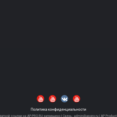
Политика конфиденциальности
тной ссылки на AP-PRO.RU запрещено | Связь - admin@ap-pro.ru | AP Producti