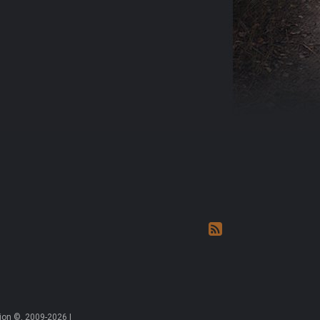
on ©, 2009-2026 |