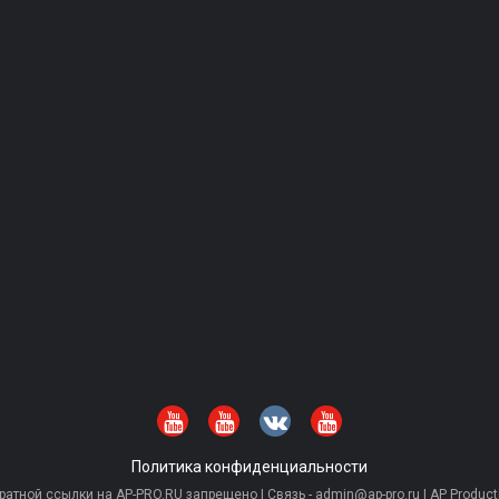
Политика конфиденциальности
тной ссылки на AP-PRO.RU запрещено | Связь - admin@ap-pro.ru | AP Producti