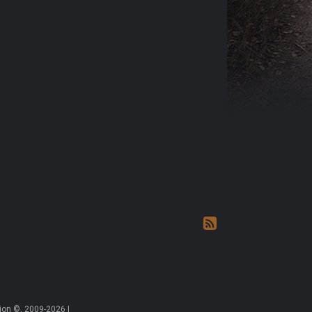
on ©, 2009-2026 |