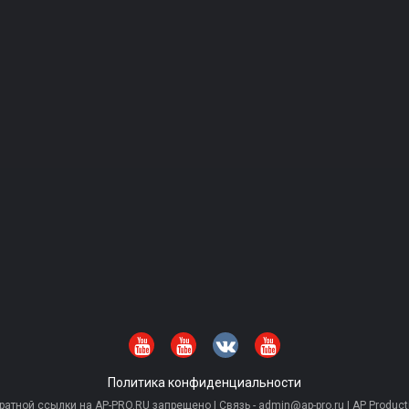
Политика конфиденциальности
тной ссылки на AP-PRO.RU запрещено | Связь - admin@ap-pro.ru | AP Producti