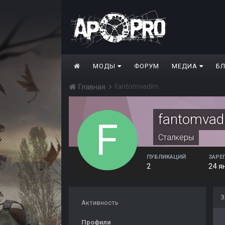
МОДЫ
ФОРУМ
МЕДИА
Б
fantomvadim
Главная
fantomvad
Сталкеры
ПУБЛИКАЦИЙ
ЗАРЕ
2
24 я
З
Активность
Профили