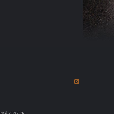
on ©, 2009-2026 |