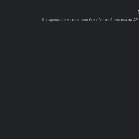
Копирование материалов без обратной ссылки на AP-PR