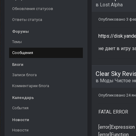
в
Lost Alpha
Обновления статусов
Опубликовано
3 фе
Ответы статуса
Форумы
https://disk.yan
Темы
не дает в игру з
Сообщения
Блоги
Clear Sky Revi
Записи блога
в
Моды Чистое н
Комментарии блога
Опубликовано
24 ян
Календарь
События
FATAL ERROR
Новости
[error]Expression 
Новости
[error]Function :