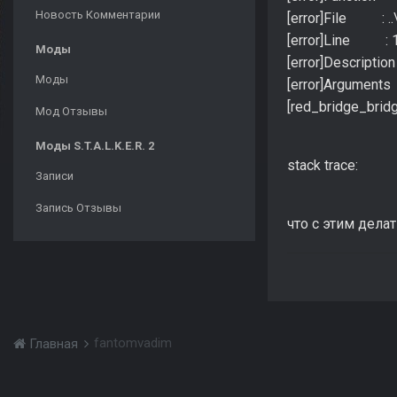
Новость Комментарии
[error]File : ..\
[error]Line : 
Моды
[error]Descriptio
Моды
[error]Arguments
[red_bridge_bridg
Мод Отзывы
Моды S.T.A.L.K.E.R. 2
stack trace:
Записи
Запись Отзывы
что с этим дела
fantomvadim
Главная