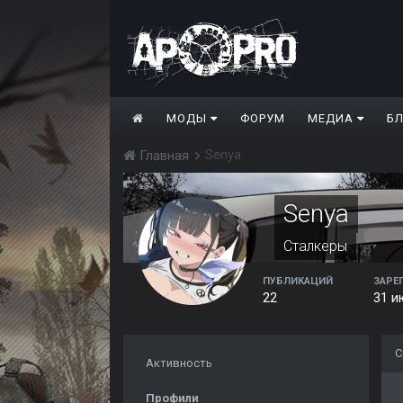
МОДЫ
ФОРУМ
МЕДИА
Б
Senya
Главная
Senya
Сталкеры
ПУБЛИКАЦИЙ
ЗАРЕ
22
31 и
С
Активность
Профили