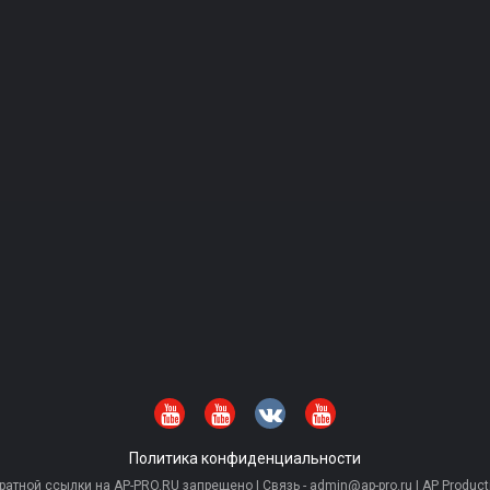
Политика конфиденциальности
тной ссылки на AP-PRO.RU запрещено | Связь - admin@ap-pro.ru | AP Producti