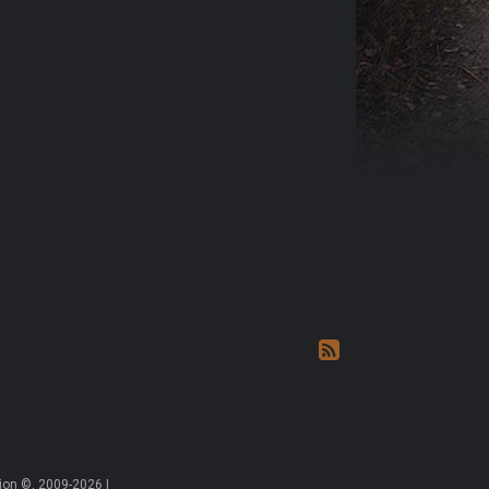
on ©, 2009-2026 |